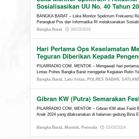
Sosialisasikan UU No. 40 Tahun 2
BANGKA BARAT – Loka Monitor Spektrum Frekuensi Rad
Perangkat Pos dan Informatika RI melaksanakan Sosia
by
Bangka Barat
08/03/2024
admin
Hari Pertama Ops Keselamatan M
Teguran Diberikan Kepada Pengen
PILARRADIO.COM, MENTOK – Mengawali hari pertama 
Lintas Polres Bangka Barat menggelar Kegiatan Rutin Y
Bangka Barat
,
Lalu lintas
,
POLRES BABAR
,
SATLAN
Gibran KW (Putra) Semarakan Fest
PILARRADIO.COM, MENTOK – Gibran KW alias Farid Bar
Anak 2024 yang dilaksanakan di halaman gedung Bina 
by
Bangka Barat
,
Muntok
,
Pemuda
03/03/2024
admi