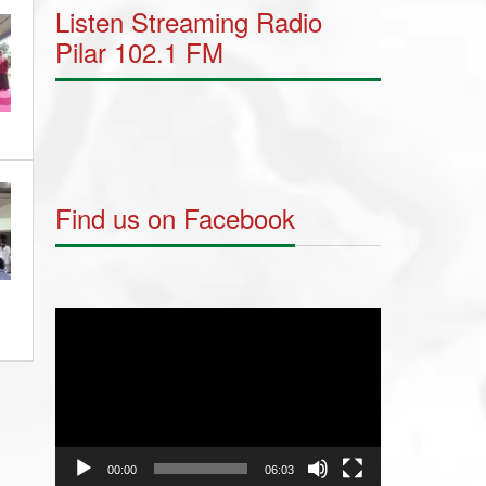
Listen Streaming Radio
Pilar 102.1 FM
Find us on Facebook
Video
Player
00:00
06:03