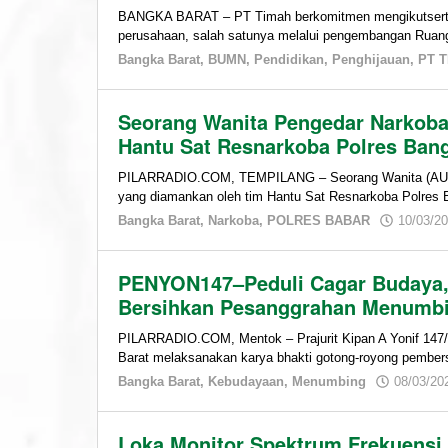
BANGKA BARAT – PT Timah berkomitmen mengikutserta
perusahaan, salah satunya melalui pengembangan Ruang
Bangka Barat
,
BUMN
,
Pendidikan
,
Penghijauan
,
PT 
Seorang Wanita Pengedar Narkoba
Hantu Sat Resnarkoba Polres Ban
PILARRADIO.COM, TEMPILANG – Seorang Wanita (AU) 25
yang diamankan oleh tim Hantu Sat Resnarkoba Polres
Bangka Barat
,
Narkoba
,
POLRES BABAR
10/03/2
PENYON147–Peduli Cagar Budaya, 
Bersihkan Pesanggrahan Menumb
PILARRADIO.COM, Mentok – Prajurit Kipan A Yonif 147
Barat melaksanakan karya bhakti gotong-royong pembe
Bangka Barat
,
Kebudayaan
,
Menumbing
08/03/20
Loka Monitor Spektrum Frekuensi