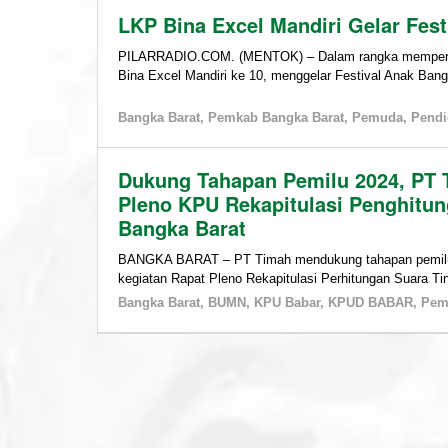
LKP Bina Excel Mandiri Gelar Fes
PILARRADIO.COM. (MENTOK) – Dalam rangka memperinga
Bina Excel Mandiri ke 10, menggelar Festival Anak Ban
Bangka Barat
,
Pemkab Bangka Barat
,
Pemuda
,
Pendi
Dukung Tahapan Pemilu 2024, PT T
Pleno KPU Rekapitulasi Penghitu
Bangka Barat
BANGKA BARAT – PT Timah mendukung tahapan pemilu d
kegiatan Rapat Pleno Rekapitulasi Perhitungan Suara T
Bangka Barat
,
BUMN
,
KPU Babar
,
KPUD BABAR
,
Pem