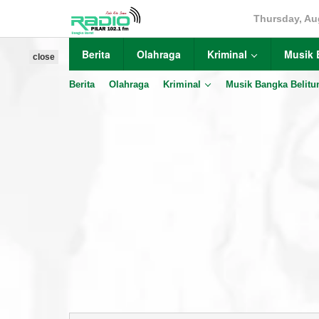
Skip
Thursday, Au
to
content
Berita
Olahraga
Kriminal
Musik 
close
Berita
Olahraga
Kriminal
Musik Bangka Belitu