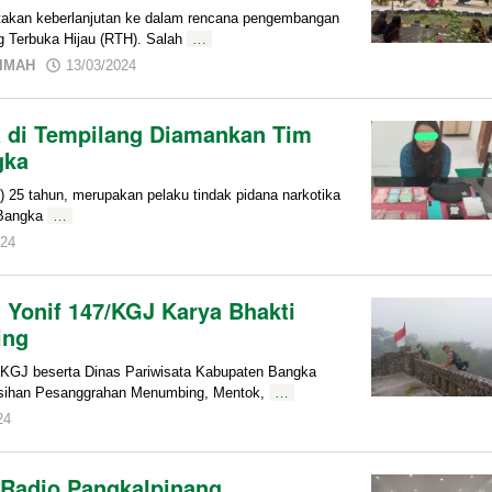
kan keberlanjutan ke dalam rencana pengembangan
 Terbuka Hijau (RTH). Salah
…
by
TIMAH
13/03/2024
admin
 di Tempilang Diamankan Tim
gka
 tahun, merupakan pelaku tindak pidana narkotika
 Bangka
…
by
024
admin
Yonif 147/KGJ Karya Bhakti
ing
/KGJ beserta Dinas Pariwisata Kabupaten Bangka
rsihan Pesanggrahan Menumbing, Mentok,
…
by
24
admin
 Radio Pangkalpinang