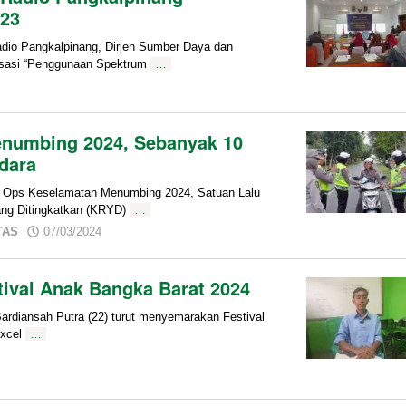
023
io Pangkalpinang, Dirjen Sumber Daya dan
lisasi “Penggunaan Spektrum
…
enumbing 2024, Sebanyak 10
dara
Ops Keselamatan Menumbing 2024, Satuan Lalu
ang Ditingkatkan (KRYD)
…
by
TAS
07/03/2024
admin
ival Anak Bangka Barat 2024
diansah Putra (22) turut menyemarakan Festival
Excel
…
n