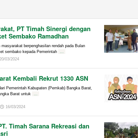
kat, PT Timah Sinergi dengan
aket Sembako Ramadhan
asyarakat berpenghasilan rendah pada Bulan
ket sembako kepada Pemerintah
…
by
20/03/2024
admin
rat Kembali Rekrut 1330 ASN
i Pemerintah Kabupaten (Pemkab) Bangka Barat,
angka Barat untuk
…
by
16/03/2024
admin
PT. Timah Sarana Rekreasi dan
sri