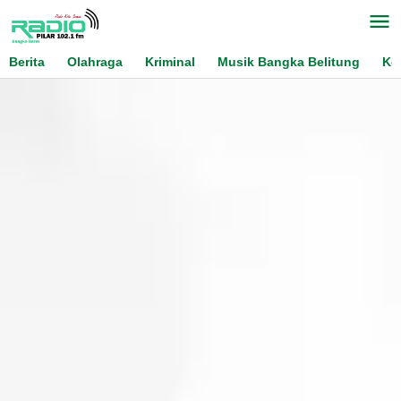
Skip
to
content
Berita
Olahraga
Kriminal
Musik Bangka Belitung
Ko