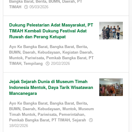
Bangka Barat
,
Berita
,
BUMN
,
Daerah
,
PT
by
TIMAH
05/03/2026
admin
Dukung Pelestarian Adat Masyarakat, PT
TIMAH Kembali Dukung Festival Adat
Ruwah dan Perang Ketupat
Ayo Ke Bangka Barat
,
Bangka Barat
,
Berita
,
BUMN
,
Daerah
,
Kebudayaan
,
Kegiatan Daerah
,
Muntok
,
Pariwisata
,
Pemkab Bangka Barat
,
PT
by
TIMAH
,
Tempilang
20/02/2026
admin
Jejak Sejarah Dunia di Museum Timah
Indonesia Mentok, Daya Tarik Wisatawan
Mancanegara
Ayo Ke Bangka Barat
,
Bangka Barat
,
Berita
,
BUMN
,
Daerah
,
Kebudayaan
,
Muntok
,
Museum
Timah Muntok
,
Pariwisata
,
Pemerintahan
,
Pemkab Bangka Barat
,
PT TIMAH
,
Sejarah
by
18/02/2026
admin