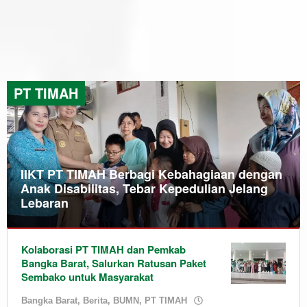
PT TIMAH
IIKT PT TIMAH Berbagi Kebahagiaan dengan
Anak Disabilitas, Tebar Kepedulian Jelang
Lebaran
Bangka
Kolaborasi PT TIMAH dan Pemkab
Barat
,
Bangka Barat, Salurkan Ratusan Paket
Berita
,
Sembako untuk Masyarakat
BUMN
,
Daerah
,
Bangka Barat
,
Berita
,
BUMN
,
PT TIMAH
PT