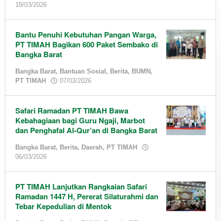
by
18/03/2026
TIMAH
admin
19/03/2026
by
Bantu Penuhi Kebutuhan Pangan Warga,
admin
PT TIMAH Bagikan 600 Paket Sembako di
Bangka Barat
Bangka Barat
,
Bantuan Sosial
,
Berita
,
BUMN
,
by
PT TIMAH
07/03/2026
admin
Safari Ramadan PT TIMAH Bawa
Kebahagiaan bagi Guru Ngaji, Marbot
dan Penghafal Al-Qur’an di Bangka Barat
Bangka Barat
,
Berita
,
Daerah
,
PT TIMAH
by
06/03/2026
admin
PT TIMAH Lanjutkan Rangkaian Safari
Ramadan 1447 H, Pererat Silaturahmi dan
Tebar Kepedulian di Mentok