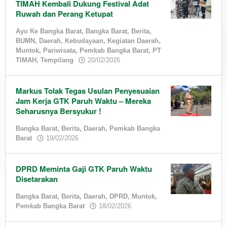
TIMAH Kembali Dukung Festival Adat
Ruwah dan Perang Ketupat
Ayo Ke Bangka Barat
,
Bangka Barat
,
Berita
,
BUMN
,
Daerah
,
Kebudayaan
,
Kegiatan Daerah
,
Muntok
,
Pariwisata
,
Pemkab Bangka Barat
,
PT
by
TIMAH
,
Tempilang
20/02/2026
admin
Markus Tolak Tegas Usulan Penyesuaian
Jam Kerja GTK Paruh Waktu – Mereka
Seharusnya Bersyukur !
Bangka Barat
,
Berita
,
Daerah
,
Pemkab Bangka
by
Barat
19/02/2026
admin
DPRD Meminta Gaji GTK Paruh Waktu
Disetarakan
Bangka Barat
,
Berita
,
Daerah
,
DPRD
,
Muntok
,
by
Pemkab Bangka Barat
18/02/2026
admin