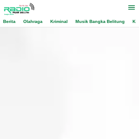
Skip
to
content
Berita
Olahraga
Kriminal
Musik Bangka Belitung
Ko