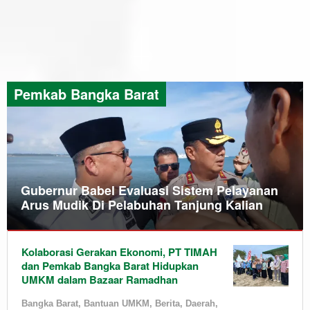
Pemkab Bangka Barat
Gubernur Babel Evaluasi Sistem Pelayanan
Arus Mudik Di Pelabuhan Tanjung Kalian
Arus
Kolaborasi Gerakan Ekonomi, PT TIMAH
mudik
,
dan Pemkab Bangka Barat Hidupkan
Bangka
UMKM dalam Bazaar Ramadhan
Barat
,
Bangka
Bangka Barat
,
Bantuan UMKM
,
Berita
,
Daerah
,
Belitung
,