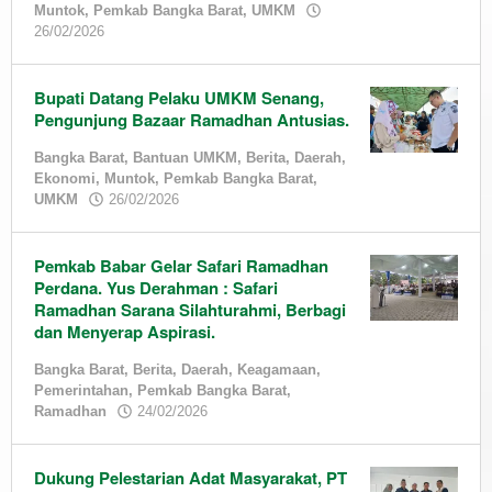
Muntok
,
Pemkab Bangka Barat
,
UMKM
Berita
,
by
26/02/2026
Daerah
,
admin
Info
Mudik
,
Bupati Datang Pelaku UMKM Senang,
Pelabuhan
Tanjung
Pengunjung Bazaar Ramadhan Antusias.
Kalian
,
Pemkab
Bangka Barat
,
Bantuan UMKM
,
Berita
,
Daerah
,
Bangka
Ekonomi
,
Muntok
,
Pemkab Bangka Barat
,
by
Barat
UMKM
26/02/2026
admin
15/03/2026
by
Pemkab Babar Gelar Safari Ramadhan
admin
Perdana. Yus Derahman : Safari
Ramadhan Sarana Silahturahmi, Berbagi
dan Menyerap Aspirasi.
Bangka Barat
,
Berita
,
Daerah
,
Keagamaan
,
Pemerintahan
,
Pemkab Bangka Barat
,
by
Ramadhan
24/02/2026
admin
Dukung Pelestarian Adat Masyarakat, PT