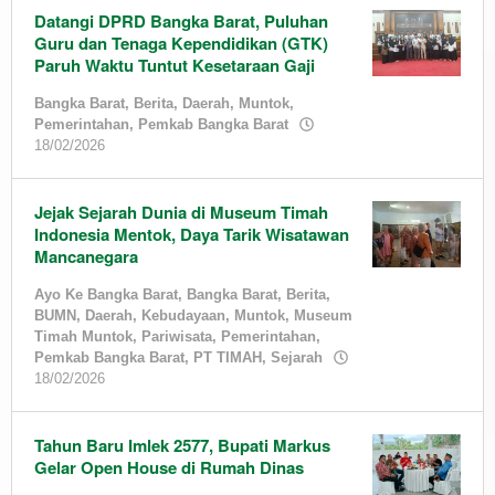
Datangi DPRD Bangka Barat, Puluhan
Guru dan Tenaga Kependidikan (GTK)
Paruh Waktu Tuntut Kesetaraan Gaji
Bangka Barat
,
Berita
,
Daerah
,
Muntok
,
Pemerintahan
,
Pemkab Bangka Barat
by
18/02/2026
admin
Jejak Sejarah Dunia di Museum Timah
Indonesia Mentok, Daya Tarik Wisatawan
Mancanegara
Ayo Ke Bangka Barat
,
Bangka Barat
,
Berita
,
BUMN
,
Daerah
,
Kebudayaan
,
Muntok
,
Museum
Timah Muntok
,
Pariwisata
,
Pemerintahan
,
Pemkab Bangka Barat
,
PT TIMAH
,
Sejarah
by
18/02/2026
admin
Tahun Baru Imlek 2577, Bupati Markus
Gelar Open House di Rumah Dinas