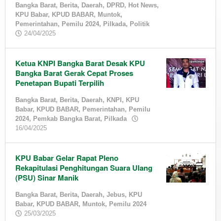
KPU
Bangka Barat
,
Berita
,
Daerah
,
DPRD
,
Hot News
,
Babar
KPU Babar
,
,
KPUD BABAR
,
Muntok
,
KPUD
Pemerintahan
,
Pemilu 2024
,
Pilkada
,
Politik
by
BABAR
24/04/2025
,
admin
Muntok
,
Pemerintahan
,
Pemilu
Ketua KNPI Bangka Barat Desak KPU
2024
,
Bangka Barat Gerak Cepat Proses
Pemkab
Penetapan Bupati Terpilih
Bangka
Barat
Bangka Barat
,
Berita
,
Daerah
,
KNPI
,
KPU
Babar
,
KPUD BABAR
,
Pemerintahan
,
Pemilu
24/04/2025
2024
,
Pemkab Bangka Barat
,
Pilkada
by
by
16/04/2025
admin
admin
KPU Babar Gelar Rapat Pleno
Rekapitulasi Penghitungan Suara Ulang
(PSU) Sinar Manik
Bangka Barat
,
Berita
,
Daerah
,
Jebus
,
KPU
Babar
,
KPUD BABAR
,
Muntok
,
Pemilu 2024
by
25/03/2025