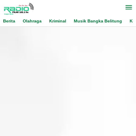
Skip
to
content
Berita
Olahraga
Kriminal
Musik Bangka Belitung
Ko