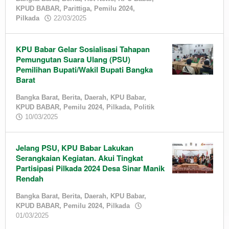
KPUD BABAR
,
Parittiga
,
Pemilu 2024
,
by
Pilkada
22/03/2025
admin
KPU Babar Gelar Sosialisasi Tahapan
Pemungutan Suara Ulang (PSU)
Pemilihan Bupati/Wakil Bupati Bangka
Barat
Bangka Barat
,
Berita
,
Daerah
,
KPU Babar
,
KPUD BABAR
,
Pemilu 2024
,
Pilkada
,
Politik
by
10/03/2025
admin
Jelang PSU, KPU Babar Lakukan
Serangkaian Kegiatan. Akui Tingkat
Partisipasi Pilkada 2024 Desa Sinar Manik
Rendah
Bangka Barat
,
Berita
,
Daerah
,
KPU Babar
,
KPUD BABAR
,
Pemilu 2024
,
Pilkada
by
01/03/2025
admin