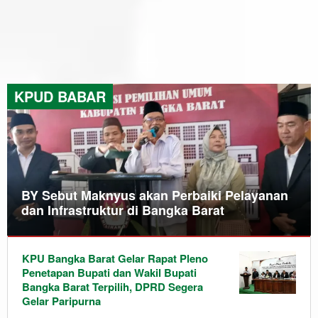
KPUD BABAR
BY Sebut Maknyus akan Perbaiki Pelayanan
dan Infrastruktur di Bangka Barat
Bangka
KPU Bangka Barat Gelar Rapat Pleno
Barat
,
Penetapan Bupati dan Wakil Bupati
Berita
,
Bangka Barat Terpilih, DPRD Segera
Daerah
,
Hot
Gelar Paripurna
News
,