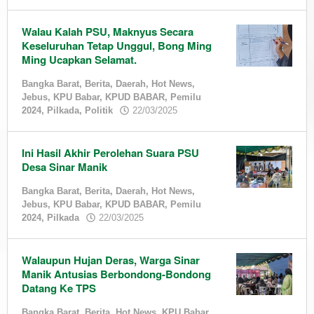
admin
Walau Kalah PSU, Maknyus Secara
Keseluruhan Tetap Unggul, Bong Ming
Ming Ucapkan Selamat.
Bangka Barat
,
Berita
,
Daerah
,
Hot News
,
Jebus
,
KPU Babar
,
KPUD BABAR
,
Pemilu
by
2024
,
Pilkada
,
Politik
22/03/2025
admin
Ini Hasil Akhir Perolehan Suara PSU
Desa Sinar Manik
Bangka Barat
,
Berita
,
Daerah
,
Hot News
,
Jebus
,
KPU Babar
,
KPUD BABAR
,
Pemilu
by
2024
,
Pilkada
22/03/2025
admin
Walaupun Hujan Deras, Warga Sinar
Manik Antusias Berbondong-Bondong
Datang Ke TPS
Bangka Barat
,
Berita
,
Hot News
,
KPU Babar
,