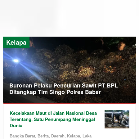
Kelapa
Buronan Pelaku Pencurian Sawit PT BPL
Ditangkap Tim Singo Polres Babar
Bangka
Kecelakaan Maut di Jalan Nasional Desa
Barat
,
Terentang, Satu Penumpang Meninggal
Berita
,
Dunia
Daerah
,
Hukum
,
Bangka Barat
,
Berita
,
Daerah
,
Kelapa
,
Laka
Kelapa
,