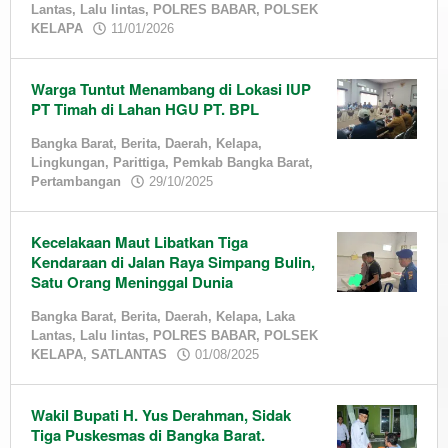
Lantas
,
Lalu lintas
,
POLRES BABAR
,
POLSEK
Kriminal
,
by
KELAPA
11/01/2026
Pencurian
,
admin
Perkebunan
,
POLRES
Warga Tuntut Menambang di Lokasi IUP
BABAR
,
POLSEK
PT Timah di Lahan HGU PT. BPL
KELAPA
,
POLSEK
Bangka Barat
,
Berita
,
Daerah
,
Kelapa
,
TEMPILANG
Lingkungan
,
,
Parittiga
,
Pemkab Bangka Barat
,
by
Tempilang
Pertambangan
29/10/2025
admin
05/02/2026
by
Kecelakaan Maut Libatkan Tiga
admin
Kendaraan di Jalan Raya Simpang Bulin,
Satu Orang Meninggal Dunia
Bangka Barat
,
Berita
,
Daerah
,
Kelapa
,
Laka
Lantas
,
Lalu lintas
,
POLRES BABAR
,
POLSEK
by
KELAPA
,
SATLANTAS
01/08/2025
admin
Wakil Bupati H. Yus Derahman, Sidak
Tiga Puskesmas di Bangka Barat.