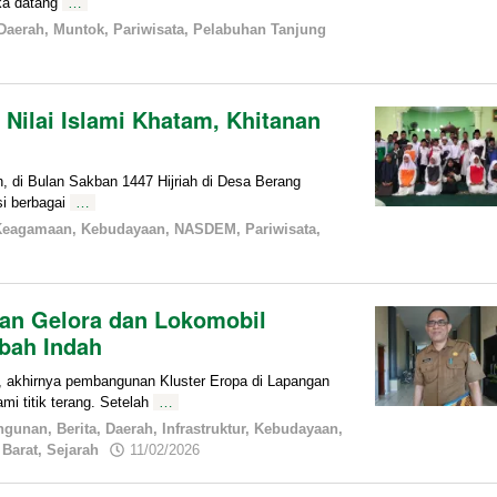
eka datang
…
Daerah
,
Muntok
,
Pariwisata
,
Pelabuhan Tanjung
Nilai Islami Khatam, Khitanan
i Bulan Sakban 1447 Hijriah di Desa Berang
si berbagai
…
Keagamaan
,
Kebudayaan
,
NASDEM
,
Pariwisata
,
an Gelora dan Lokomobil
bah Indah
khirnya pembangunan Kluster Eropa di Lapangan
i titik terang. Setelah
…
ngunan
,
Berita
,
Daerah
,
Infrastruktur
,
Kebudayaan
,
by
Barat
,
Sejarah
11/02/2026
admin