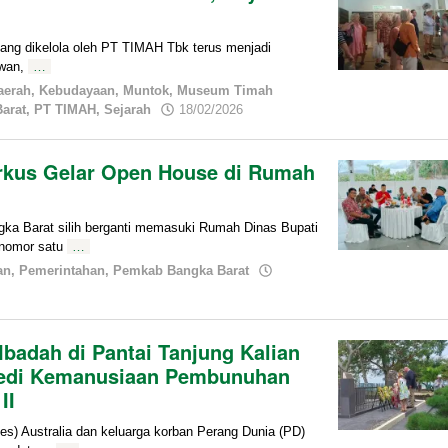
 dikelola oleh PT TIMAH Tbk terus menjadi
awan,
…
aerah
,
Kebudayaan
,
Muntok
,
Museum Timah
by
arat
,
PT TIMAH
,
Sejarah
18/02/2026
admin
arkus Gelar Open House di Rumah
Barat silih berganti memasuki Rumah Dinas Bupati
 nomor satu
…
an
,
Pemerintahan
,
Pemkab Bangka Barat
badah di Pantai Tanjung Kalian
agedi Kemanusiaan Pembunuhan
II
Australia dan keluarga korban Perang Dunia (PD)