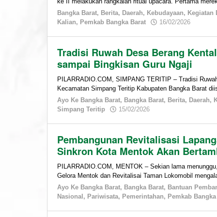
ke II melakukan rangkaian ritual upacara. Pertama mer
Bangka Barat
,
Berita
,
Daerah
,
Kebudayaan
,
Kegiatan 
by
Kalian
,
Pemkab Bangka Barat
16/02/2026
admin
Tradisi Ruwah Desa Berang Kental 
sampai Bingkisan Guru Ngaji
PILARRADIO.COM, SIMPANG TERITIP – Tradisi Ruwah, d
Kecamatan Simpang Teritip Kabupaten Bangka Barat dii
Ayo Ke Bangka Barat
,
Bangka Barat
,
Berita
,
Daerah
,
by
Simpang Teritip
15/02/2026
admin
Pembangunan Revitalisasi Lapang
Sinkron Kota Mentok Akan Bertam
PILARRADIO.COM, MENTOK – Sekian lama menunggu, a
Gelora Mentok dan Revitalisai Taman Lokomobil mengalam
Ayo Ke Bangka Barat
,
Bangka Barat
,
Bantuan Pemba
Nasional
,
Pariwisata
,
Pemerintahan
,
Pemkab Bangka 