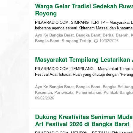
Warga Gelar Tradisi Sedekah Ruw
Royong
PILARRADIO.COM, SIMPANG TERITIP – Masyarakat D
beberapa agenda seperti Khitanam Massal dan Khatama
Ayo Ke Bangka Barat
,
Bangka Barat
,
Berita
,
Daerah
,
by
Bangka Barat
,
Simpang Teritip
10/02/2026
admin
Masyarakat Tempilang Lestarikan 
PILARRADIO.COM, TEMPILANG – Masyarakat Tempilang 
Festival Adat Istiadat Ruah yang ditutupi dengan “Peran
Ayo Ke Bangka Barat
,
Bangka Barat
,
Bangka Belitung
Kesenian
,
Pariwisata
,
Pemerintahan
,
Pemkab Bangka
by
09/02/2026
admin
Dukung Kreativitas Seniman Muda,
Art Festival 2026 di Bangka Barat