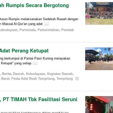
ah Rumpis Secara Bergotong
usun Rumpis melaksanakan Sedekah Ruwah dengan
n Massal Al-Qur’an yang adat
…
Kebudayaan
,
Pariwisata
,
Pemerintahan
,
Pemkab
Adat Perang Ketupat
berkumpul di Pantai Pasir Kuning merayakan
g Ketupat” yang setiap
…
,
Berita
,
Daerah
,
Kebudayaan
,
Kegiatan Daerah
,
 Barat
,
Pesta Adat Ruah Tempilang
,
Tempilang
 PT TIMAH Tbk Fasilitasi Seruni