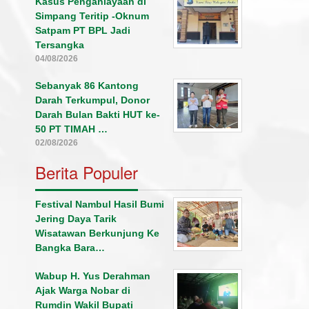
Kasus Penganiayaan di
Simpang Teritip -Oknum
Satpam PT BPL Jadi
Tersangka
04/08/2026
Sebanyak 86 Kantong
Darah Terkumpul, Donor
Darah Bulan Bakti HUT ke-
50 PT TIMAH …
02/08/2026
Berita Populer
Festival Nambul Hasil Bumi
Jering Daya Tarik
Wisatawan Berkunjung Ke
Bangka Bara…
Wabup H. Yus Derahman
Ajak Warga Nobar di
Rumdin Wakil Bupati