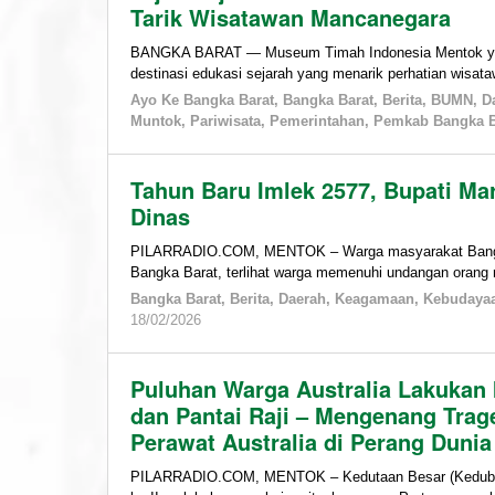
Bangka
Tarik Wisatawan Mancanegara
Barat
,
Bangka
BANGKA BARAT — Museum Timah Indonesia Mentok yang
Barat
,
destinasi edukasi sejarah yang menarik perhatian wisat
Berita
,
Ayo Ke Bangka Barat
,
Bangka Barat
,
Berita
,
BUMN
,
D
BUMN
,
Muntok
,
Pariwisata
,
Pemerintahan
,
Pemkab Bangka B
Daerah
,
Kebudayaan
,
Kegiatan
Tahun Baru Imlek 2577, Bupati M
Daerah
,
Dinas
Muntok
,
Pariwisata
,
PILARRADIO.COM, MENTOK – Warga masyarakat Bangka 
Pemkab
Bangka Barat, terlihat warga memenuhi undangan orang
Bangka
Bangka Barat
,
Berita
,
Daerah
,
Keagamaan
,
Kebudaya
Barat
,
by
18/02/2026
PT
admin
TIMAH
,
Tempilang
Puluhan Warga Australia Lakukan I
dan Pantai Raji – Mengenang Tr
20/02/2026
by
Perawat Australia di Perang Dunia 
admin
PILARRADIO.COM, MENTOK – Kedutaan Besar (Kedubes) 