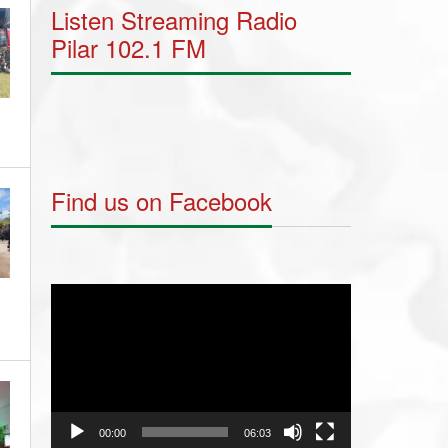
Listen Streaming Radio
Pilar 102.1 FM
Find us on Facebook
Video
Player
00:00
06:03