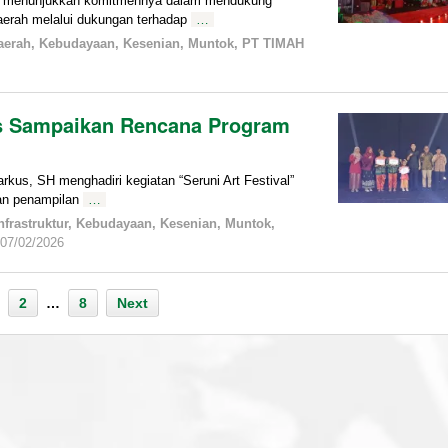
menunjukkan komitmennya dalam mendukung
daerah melalui dukungan terhadap
…
aerah
,
Kebudayaan
,
Kesenian
,
Muntok
,
PT TIMAH
s Sampaikan Rencana Program
, SH menghadiri kegiatan “Seruni Art Festival”
dan penampilan
…
nfrastruktur
,
Kebudayaan
,
Kesenian
,
Muntok
,
by
07/02/2026
admin
2
…
8
Next