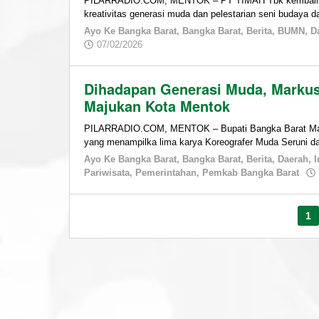
PILARRADIO.COM, MENTOK – PT TIMAH Tbk kembali 
kreativitas generasi muda dan pelestarian seni budaya 
Ayo Ke Bangka Barat
,
Bangka Barat
,
Berita
,
BUMN
,
D
by
07/02/2026
admin
Dihadapan Generasi Muda, Marku
Majukan Kota Mentok
PILARRADIO.COM, MENTOK – Bupati Bangka Barat Markus
yang menampilka lima karya Koreografer Muda Seruni 
Ayo Ke Bangka Barat
,
Bangka Barat
,
Berita
,
Daerah
,
I
Pariwisata
,
Pemerintahan
,
Pemkab Bangka Barat
1