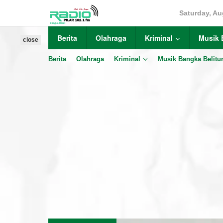
Skip
Saturday, Au
to
content
Berita
Olahraga
Kriminal
Musik 
close
Berita
Olahraga
Kriminal
Musik Bangka Belitu