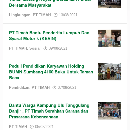
Bersama Masyarakat
by
Lingkungan
,
PT TIMAH
13/08/2021
admin
PT Timah Bantu Penderita Lumpuh Dan
Syaraf Motorik (KEVIN)
by
PT TIMAH
,
Sosial
09/08/2021
admin
Peduli Pendidikan Karyawan Holding
BUMN Sumbang 4160 Buku Untuk Taman
Baca
by
Pendidikan
,
PT TIMAH
07/08/2021
admin
Bantu Warga Kampung Ulu Tanggulangi
Banjir , PT Timah Serahkan Sarana dan
Prasarana Kebencanaan
by
PT TIMAH
05/08/2021