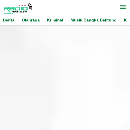
Skip
to
content
Berita
Olahraga
Kriminal
Musik Bangka Belitung
Ko