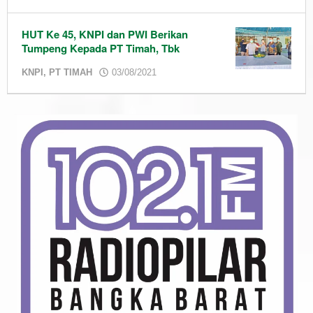
admin
HUT Ke 45, KNPI dan PWI Berikan
Tumpeng Kepada PT Timah, Tbk
by
KNPI
,
PT TIMAH
03/08/2021
admin