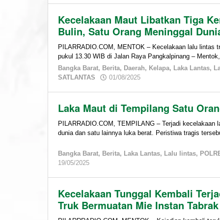
Kecelakaan Maut Libatkan Tiga Ke
Bulin, Satu Orang Meninggal Duni
PILARRADIO.COM, MENTOK – Kecelakaan lalu lintas tragi
pukul 13.30 WIB di Jalan Raya Pangkalpinang – Mentok
Bangka Barat
,
Berita
,
Daerah
,
Kelapa
,
Laka Lantas
,
La
by
SATLANTAS
01/08/2025
admin
Laka Maut di Tempilang Satu Oran
PILARRADIO.COM, TEMPILANG – Terjadi kecelakaan lal
dunia dan satu lainnya luka berat. Peristiwa tragis terseb
Bangka Barat
,
Berita
,
Laka Lantas
,
Lalu lintas
,
POLR
by
19/05/2025
admin
Kecelakaan Tunggal Kembali Terja
Truk Bermuatan Mie Instan Tabra