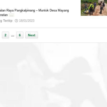
 Jalan Raya Pangkalpinang – Muntok Desa Mayang
enelan
…
by
 Teritip
18/01/2023
admin
2
…
6
Next