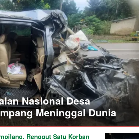
alan Nasional Desa
umpang Meninggal Dunia
empilang, Renggut Satu Korban