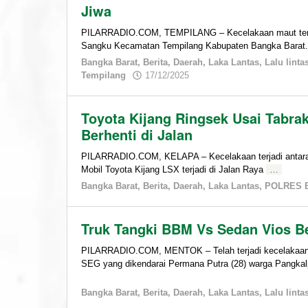
Berita
Jiwa
,
Daerah
,
Kelapa
,
PILARRADIO.COM, TEMPILANG – Kecelakaan maut terja
Laka
Sangku Kecamatan Tempilang Kabupaten Bangka Barat.
Lantas
,
Bangka Barat
,
Berita
,
Daerah
,
Laka Lantas
,
Lalu linta
Lalu
by
Tempilang
17/12/2025
lintas
,
admin
POLRES
BABAR
,
Toyota Kijang Ringsek Usai Tabrak
POLSEK
Berhenti di Jalan
KELAPA
PILARRADIO.COM, KELAPA – Kecelakaan terjadi antara t
11/01/2026
Mobil Toyota Kijang LSX terjadi di Jalan Raya
…
by
Bangka Barat
,
Berita
,
Daerah
,
Laka Lantas
,
POLRES 
admin
Truk Tangki BBM Vs Sedan Vios Be
PILARRADIO.COM, MENTOK – Telah terjadi kecelakaan lal
SEG yang dikendarai Permana Putra (28) warga Pangka
Bangka Barat
,
Berita
,
Daerah
,
Laka Lantas
,
Lalu linta