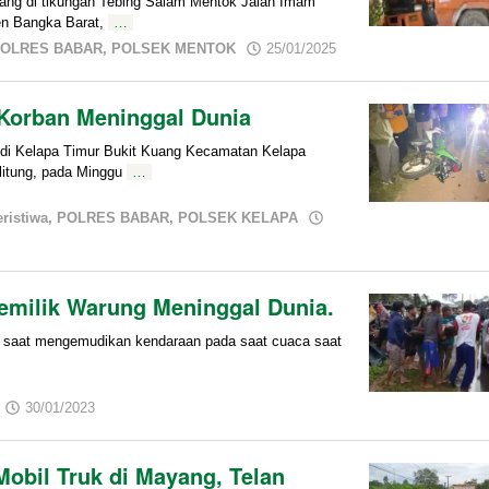
g di tikungan Tebing Salam Mentok Jalan Imam
en Bangka Barat,
…
by
OLRES BABAR
,
POLSEK MENTOK
25/01/2025
admin
 Korban Meninggal Dunia
i Kelapa Timur Bukit Kuang Kecamatan Kelapa
litung, pada Minggu
…
ristiwa
,
POLRES BABAR
,
POLSEK KELAPA
emilik Warung Meninggal Dunia.
i saat mengemudikan kendaraan pada saat cuaca saat
by
30/01/2023
admin
obil Truk di Mayang, Telan