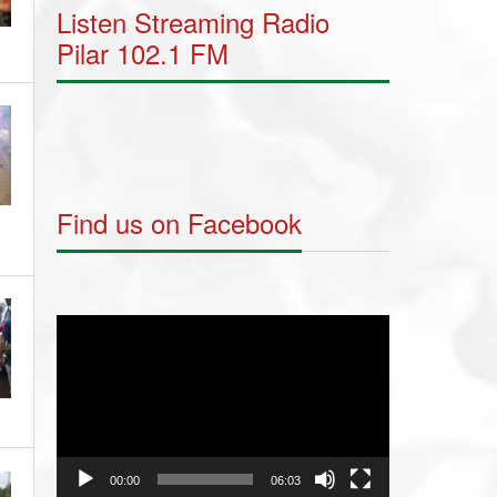
Listen Streaming Radio
Pilar 102.1 FM
Find us on Facebook
Video
Player
00:00
06:03