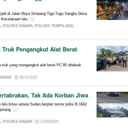
di di Jalan Raya Simpang Tiga Tugu Sangku Desa
 Kecelakaan lalu
…
s
,
POLRES BABAR
,
POLSEK TEMPILANG
,
 Truk Pengangkut Alat Berat
ruk yang mengangkut alat berat PC 85 ditabrak
by
BABAR
06/11/2025
admin
rtabrakan, Tak Ada Korban Jiwa
u.lintas antara Sedan berplat nomor polisi B 1662
lpinang
…
by
s
,
POLRES BABAR
21/08/2025
admin