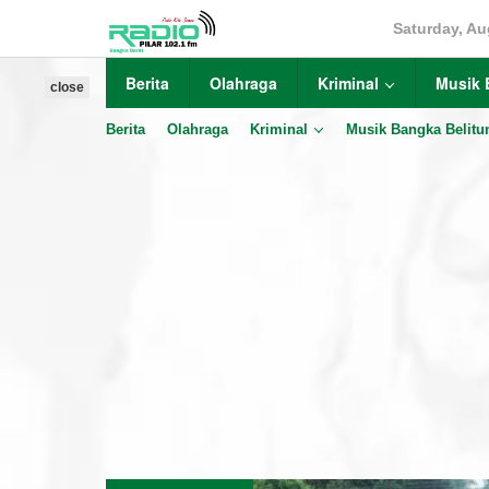
Skip
Saturday, Au
to
content
Berita
Olahraga
Kriminal
Musik 
close
Berita
Olahraga
Kriminal
Musik Bangka Belitu