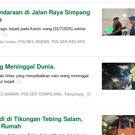
ndaraan di Jalan Raya Simpang
a
s terjadi pada Kamis siang (31/7/2025) sekitar
,
…
lu lintas
,
POLRES BABAR
,
POLSEK KELAPA
,
g Meninggal Dunia.
u lintas yang menyebabkan satu orang meninggal
ut terjadi
…
ES BABAR
,
POLSEK TEMPILANG
,
Tempilang
di di Tikungan Tebing Salam,
k Rumah