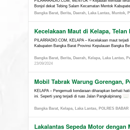
PILARRRADIO.COM, MENTOK – Kejadian kembali terulan
Bonjol dekat Tebing Salam Kecamatan Mentok Kabupat
Bangka Barat
,
Berita
,
Daerah
,
Laka Lantas
,
Muntok
,
P
Kecelakaan Maut di Kelapa, Telan
PILARRADIO.COM, KELAPA – Kecelakaan maut terjadi d
Kabupaten Bangka Barat Provinsi Kepulauan Bangka Be
Bangka Barat
,
Berita
,
Daerah
,
Kelapa
,
Laka Lantas
,
Pe
by
23/09/2024
admin
Mobil Tabrak Warung Gorengan, P
KELAPA – Pengemudi kendaraan diharapkan berhati hat
ini. Seperti yang terjadi di ruas Jalan Pangkalpinang
…
Bangka Barat
,
Kelapa
,
Laka Lantas
,
POLRES BABAR
Lakalantas Sepeda Motor dengan M