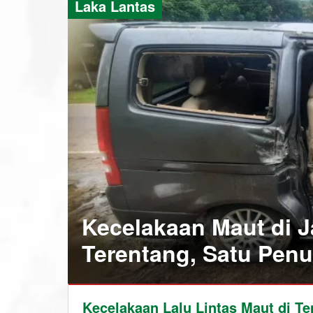
Laka Lantas
Kecelakaan Maut di J
Terentang, Satu Pen
Bangka
Kecelakaan Lalu Lintas Maut di T
Barat
,