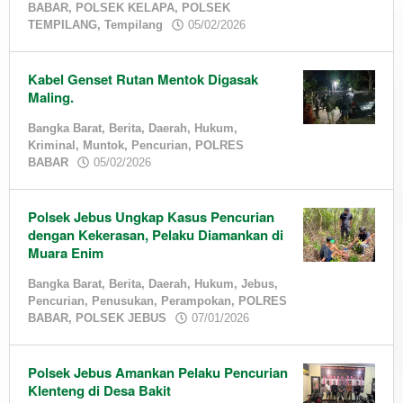
BABAR
,
POLSEK KELAPA
,
POLSEK
Kriminal
,
by
TEMPILANG
,
Tempilang
05/02/2026
Pencurian
,
admin
POLRES
BABAR
Kabel Genset Rutan Mentok Digasak
Maling.
17/02/2026
by
admin
Bangka Barat
,
Berita
,
Daerah
,
Hukum
,
Kriminal
,
Muntok
,
Pencurian
,
POLRES
by
BABAR
05/02/2026
admin
Polsek Jebus Ungkap Kasus Pencurian
dengan Kekerasan, Pelaku Diamankan di
Muara Enim
Bangka Barat
,
Berita
,
Daerah
,
Hukum
,
Jebus
,
Pencurian
,
Penusukan
,
Perampokan
,
POLRES
by
BABAR
,
POLSEK JEBUS
07/01/2026
admin
Polsek Jebus Amankan Pelaku Pencurian
Klenteng di Desa Bakit