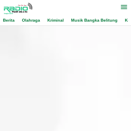
Skip
to
content
Berita
Olahraga
Kriminal
Musik Bangka Belitung
Ko