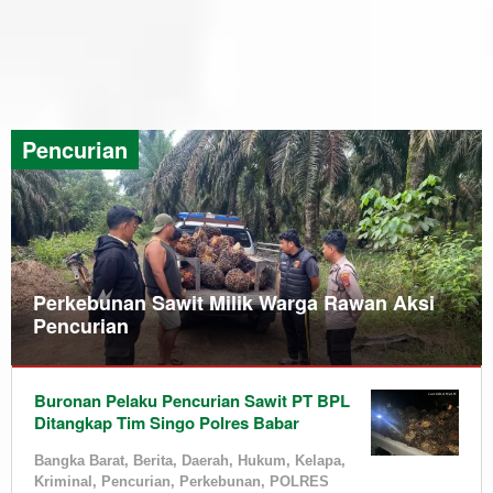
Pencurian
Perkebunan Sawit Milik Warga Rawan Aksi
Pencurian
Bangka
Buronan Pelaku Pencurian Sawit PT BPL
Barat
,
Ditangkap Tim Singo Polres Babar
Berita
,
Daerah
,
Bangka Barat
,
Berita
,
Daerah
,
Hukum
,
Kelapa
,
Hukum
,
Kriminal
,
Pencurian
,
Perkebunan
,
POLRES
Jebus
,