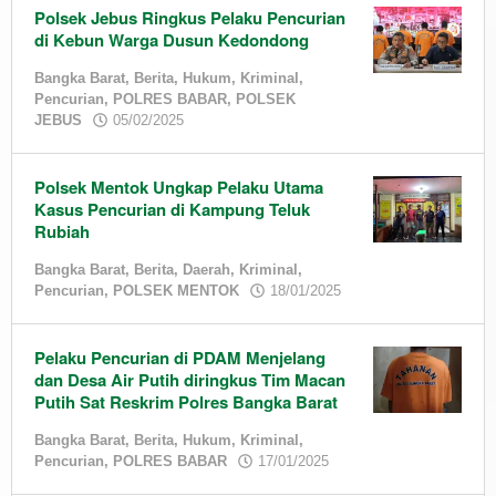
Polsek Jebus Ringkus Pelaku Pencurian
di Kebun Warga Dusun Kedondong
Bangka Barat
,
Berita
,
Hukum
,
Kriminal
,
Pencurian
,
POLRES BABAR
,
POLSEK
by
JEBUS
05/02/2025
admin
Polsek Mentok Ungkap Pelaku Utama
Kasus Pencurian di Kampung Teluk
Rubiah
Bangka Barat
,
Berita
,
Daerah
,
Kriminal
,
by
Pencurian
,
POLSEK MENTOK
18/01/2025
admin
Pelaku Pencurian di PDAM Menjelang
dan Desa Air Putih diringkus Tim Macan
Putih Sat Reskrim Polres Bangka Barat
Bangka Barat
,
Berita
,
Hukum
,
Kriminal
,
by
Pencurian
,
POLRES BABAR
17/01/2025
admin