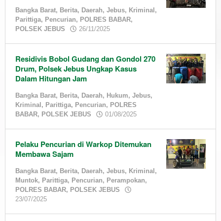
Bangka Barat
,
Berita
,
Daerah
,
Jebus
,
Kriminal
,
Parittiga
,
Pencurian
,
POLRES BABAR
,
by
POLSEK JEBUS
26/11/2025
admin
Residivis Bobol Gudang dan Gondol 270
Drum, Polsek Jebus Ungkap Kasus
Dalam Hitungan Jam
Bangka Barat
,
Berita
,
Daerah
,
Hukum
,
Jebus
,
Kriminal
,
Parittiga
,
Pencurian
,
POLRES
by
BABAR
,
POLSEK JEBUS
01/08/2025
admin
Pelaku Pencurian di Warkop Ditemukan
Membawa Sajam
Bangka Barat
,
Berita
,
Daerah
,
Jebus
,
Kriminal
,
Muntok
,
Parittiga
,
Pencurian
,
Perampokan
,
POLRES BABAR
,
POLSEK JEBUS
by
23/07/2025
admin