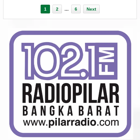
1
2
…
6
Next