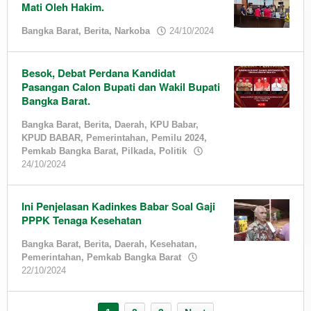
Mati Oleh Hakim.
by
Bangka Barat
,
Berita
,
Narkoba
24/10/2024
admin
Besok, Debat Perdana Kandidat
Pasangan Calon Bupati dan Wakil Bupati
Bangka Barat.
Bangka Barat
,
Berita
,
Daerah
,
KPU Babar
,
KPUD BABAR
,
Pemerintahan
,
Pemilu 2024
,
Pemkab Bangka Barat
,
Pilkada
,
Politik
by
24/10/2024
admin
Ini Penjelasan Kadinkes Babar Soal Gaji
PPPK Tenaga Kesehatan
Bangka Barat
,
Berita
,
Daerah
,
Kesehatan
,
Pemerintahan
,
Pemkab Bangka Barat
by
22/10/2024
admin