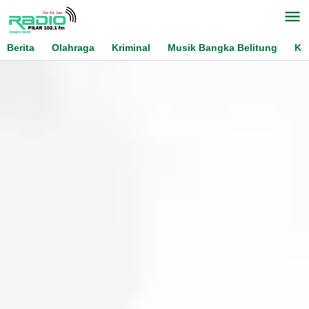
Skip
to
content
Berita
Olahraga
Kriminal
Musik Bangka Belitung
Ko