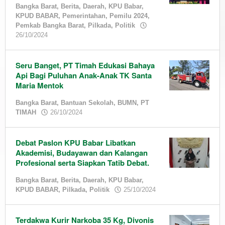
Bangka Barat
,
Berita
,
Daerah
,
KPU Babar
,
KPUD BABAR
,
Pemerintahan
,
Pemilu 2024
,
Pemkab Bangka Barat
,
Pilkada
,
Politik
by
26/10/2024
admin
Seru Banget, PT Timah Edukasi Bahaya
Api Bagi Puluhan Anak-Anak TK Santa
Maria Mentok
Bangka Barat
,
Bantuan Sekolah
,
BUMN
,
PT
by
TIMAH
26/10/2024
admin
Debat Paslon KPU Babar Libatkan
Akademisi, Budayawan dan Kalangan
Profesional serta Siapkan Tatib Debat.
Bangka Barat
,
Berita
,
Daerah
,
KPU Babar
,
by
KPUD BABAR
,
Pilkada
,
Politik
25/10/2024
admin
Terdakwa Kurir Narkoba 35 Kg, Divonis