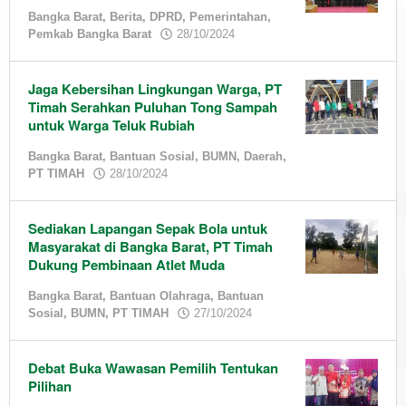
Bangka Barat
,
Berita
,
DPRD
,
Pemerintahan
,
by
Pemkab Bangka Barat
28/10/2024
admin
Jaga Kebersihan Lingkungan Warga, PT
Timah Serahkan Puluhan Tong Sampah
untuk Warga Teluk Rubiah
Bangka Barat
,
Bantuan Sosial
,
BUMN
,
Daerah
,
by
PT TIMAH
28/10/2024
admin
Sediakan Lapangan Sepak Bola untuk
Masyarakat di Bangka Barat, PT Timah
Dukung Pembinaan Atlet Muda
Bangka Barat
,
Bantuan Olahraga
,
Bantuan
by
Sosial
,
BUMN
,
PT TIMAH
27/10/2024
admin
Debat Buka Wawasan Pemilih Tentukan
Pilihan