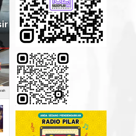
Kasus Penganiayaan di Sim
Satpam PT BPL Jadi Tersa
arah