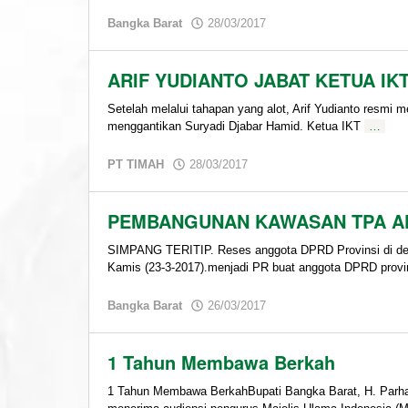
by
Bangka Barat
28/03/2017
admin
ARIF YUDIANTO JABAT KETUA I
Setelah melalui tahapan yang alot, Arif Yudianto resmi 
menggantikan Suryadi Djabar Hamid. Ketua IKT
…
by
PT TIMAH
28/03/2017
admin
PEMBANGUNAN KAWASAN TPA AK
SIMPANG TERITIP. Reses anggota DPRD Provinsi di des
Kamis (23-3-2017).menjadi PR buat anggota DPRD provi
by
Bangka Barat
26/03/2017
admin
1 Tahun Membawa Berkah
1 Tahun Membawa BerkahBupati Bangka Barat, H. Parha