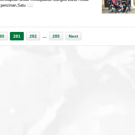
 perizinan,Satu
…
80
281
282
…
285
Next