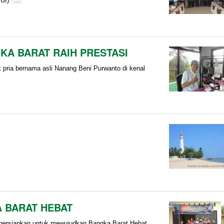
MUI)
…
A BARAT RAIH PRESTASI
pria bernama asli Nanang Beni Purwanto di kenal
 BARAT HEBAT
persiapkan untuk mewujudkan Bangka Barat Hebat