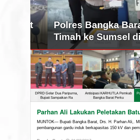
kuat
Polres Bangka Barat G
Timah ke Sumsel di Pe
DPRD Gelar Dua Paripurna,
Antisipasi KARHUTLA Pemkab
Po
Bupati Sampaikan Ra
Bangka Barat Perku
Radio
Parhan Ali Lakukan Peletakan Bat
Pilar
102.1
MUNTOK— Bupati Bangka Barat, Drs. H. Parhan Ali,. M
pembangunan gardu induk berkapasitas 150 kV dan pe
FM