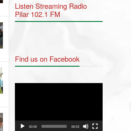
Listen Streaming Radio
Pilar 102.1 FM
Find us on Facebook
Video
Player
00:00
06:03