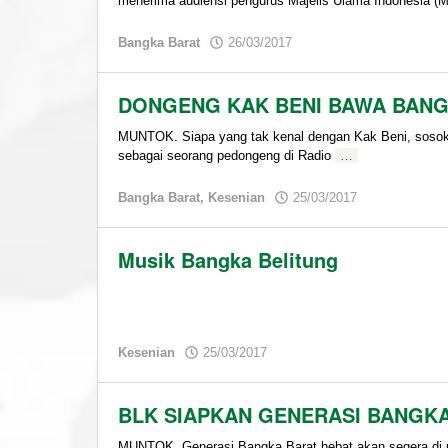
menerima audiensi pengurus Majelis Ulama Indonesia (
by
Bangka Barat
26/03/2017
admin
DONGENG KAK BENI BAWA BANGK
MUNTOK. Siapa yang tak kenal dengan Kak Beni, sosok 
sebagai seorang pedongeng di Radio
…
by
Bangka Barat
,
Kesenian
25/03/2017
admin
Musik Bangka Belitung
by
Kesenian
25/03/2017
admin
BLK SIAPKAN GENERASI BANGKA
MUNTOK. Generasi Bangka Barat hebat akan segera di 