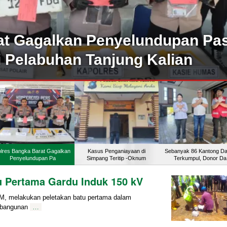
agalkan Penyelundupan Pasir
labuhan Tanjung Kalian
lres Bangka Barat Gagalkan
Kasus Penganiayaan di
Sebanyak 86 Kantong D
Penyelundupan Pa
Simpang Teritip -Oknum
Terkumpul, Donor Da
u Pertama Gardu Induk 150 kV
M, melakukan peletakan batu pertama dalam
mbangunan
…