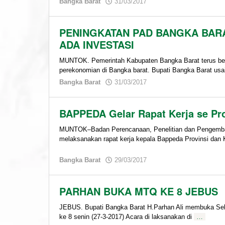
by
Bangka Barat
31/03/2017
admin
PENINGKATAN PAD BANGKA BARA
ADA INVESTASI
MUNTOK. Pemerintah Kabupaten Bangka Barat terus b
perekonomian di Bangka barat. Bupati Bangka Barat usai
by
Bangka Barat
31/03/2017
admin
BAPPEDA Gelar Rapat Kerja se Pro
MUNTOK–Badan Perencanaan, Penelitian dan Pengemban
melaksanakan rapat kerja kepala Bappeda Provinsi dan
by
Bangka Barat
29/03/2017
admin
PARHAN BUKA MTQ KE 8 JEBUS
JEBUS. Bupati Bangka Barat H.Parhan Ali membuka Selek
ke 8 senin (27-3-2017) Acara di laksanakan di
…