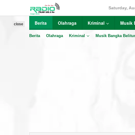
Skip
Saturday, Au
to
content
Berita
Olahraga
Kriminal
Musik 
close
Berita
Olahraga
Kriminal
Musik Bangka Belitu