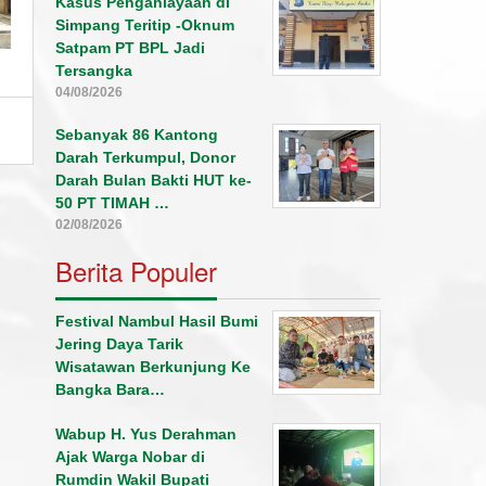
Kasus Penganiayaan di
Simpang Teritip -Oknum
Satpam PT BPL Jadi
Tersangka
04/08/2026
Sebanyak 86 Kantong
Darah Terkumpul, Donor
Darah Bulan Bakti HUT ke-
50 PT TIMAH …
02/08/2026
Berita Populer
Festival Nambul Hasil Bumi
Jering Daya Tarik
Wisatawan Berkunjung Ke
Bangka Bara…
Wabup H. Yus Derahman
Ajak Warga Nobar di
Rumdin Wakil Bupati