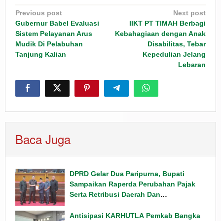
Post
Previous post
Next post
navigation
Gubernur Babel Evaluasi
IIKT PT TIMAH Berbagi
Sistem Pelayanan Arus
Kebahagiaan dengan Anak
Mudik Di Pelabuhan
Disabilitas, Tebar
Tanjung Kalian
Kepedulian Jelang
Lebaran
Baca Juga
DPRD Gelar Dua Paripurna, Bupati
Sampaikan Raperda Perubahan Pajak
Serta Retribusi Daerah Dan
Penyampaian Rancangan KUPA PPAS
Tahun 2026
Antisipasi KARHUTLA Pemkab Bangka