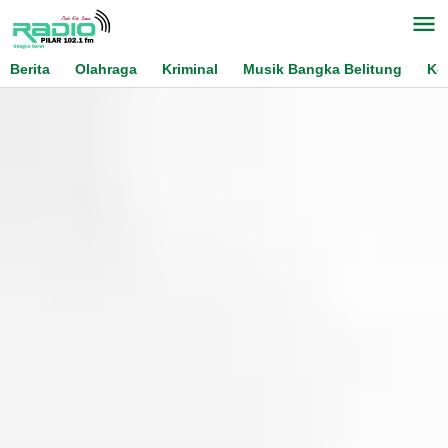
Skip
to
content
Berita
Olahraga
Kriminal
Musik Bangka Belitung
Ko