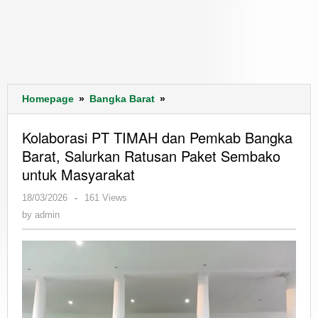
Kolaborasi
Homepage
»
Bangka Barat
»
PT
TIMAH
Kolaborasi PT TIMAH dan Pemkab Bangka
dan
Barat, Salurkan Ratusan Paket Sembako
Pemkab
untuk Masyarakat
Bangka
Barat,
by
18/03/2026
-
161 Views
Salurkan
admin
by
admin
Ratusan
Paket
Sembako
untuk
Masyarakat