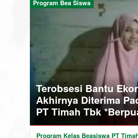
Program Bea Siswa
Terobsesi Bantu Ekon
Akhirnya Diterima P
PT Timah Tbk *Berpu
Bangka
Program Kelas Beasiswa PT Timah
Barat
,