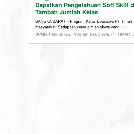
BUMN
Dapatkan Pengetahuan Soft Skill 
,
Program
Tambah Jumlah Kelas
Bea
Siswa
,
BANGKA BARAT – Program Kelas Beasiswa PT Timah Tb
PT
masyarakat. Setiap tahunnya jumlah siswa yang
…
TIMAH
BUMN
,
Pendidikan
,
Program Bea Siswa
,
PT TIMAH
22/06/2022
by
admin