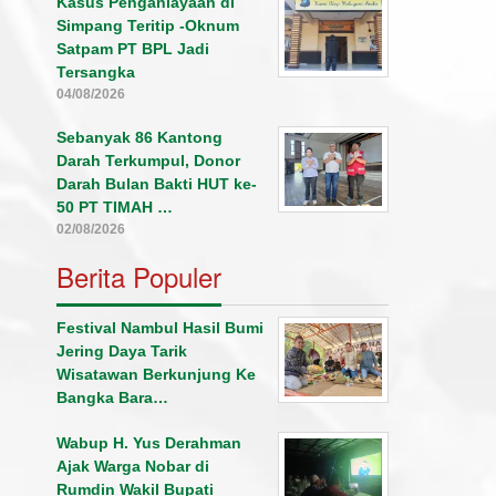
Kasus Penganiayaan di
Simpang Teritip -Oknum
Satpam PT BPL Jadi
Tersangka
04/08/2026
Sebanyak 86 Kantong
Darah Terkumpul, Donor
Darah Bulan Bakti HUT ke-
50 PT TIMAH …
02/08/2026
Berita Populer
Festival Nambul Hasil Bumi
Jering Daya Tarik
Wisatawan Berkunjung Ke
Bangka Bara…
Wabup H. Yus Derahman
Ajak Warga Nobar di
Rumdin Wakil Bupati