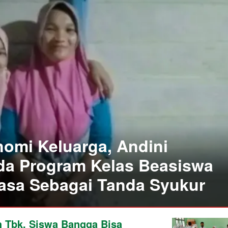
omi Keluarga, Andini
ada Program Kelas Beasiswa
asa Sebagai Tanda Syukur
 Tbk, Siswa Bangga Bisa