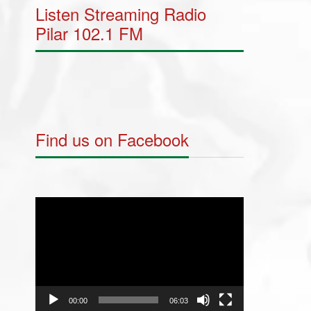
Listen Streaming Radio
Pilar 102.1 FM
Find us on Facebook
Video
Player
00:00
06:03