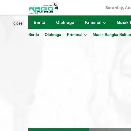
Skip
Saturday, Au
to
content
Berita
Olahraga
Kriminal
Musik 
close
Berita
Olahraga
Kriminal
Musik Bangka Belitu