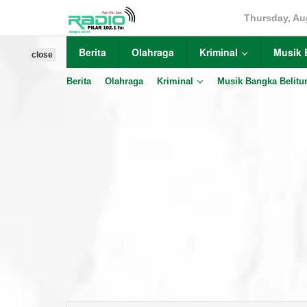
Skip
Thursday, Au
to
content
Berita
Olahraga
Kriminal
Musik 
close
Berita
Olahraga
Kriminal
Musik Bangka Belitu