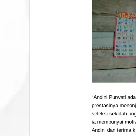
“Andini Purwati ad
prestasinya menonjo
seleksi sekolah un
ia mempunyai moti
Andini dan terima k