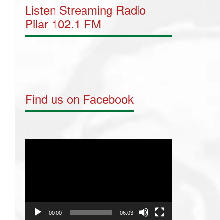
Listen Streaming Radio
Pilar 102.1 FM
Find us on Facebook
Video
Player
00:00
06:03