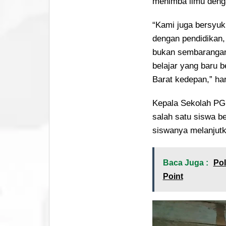
menimba ilmu deng
“Kami juga bersyuk
dengan pendidikan,
bukan sembarangan
belajar yang baru b
Barat kedepan,” ha
Kepala Sekolah PG
salah satu siswa b
siswanya melanjutk
Baca Juga :
Pol
Point