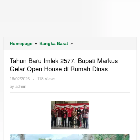
Tahun
Homepage
»
Bangka Barat
»
Baru
Imlek
Tahun Baru Imlek 2577, Bupati Markus
2577,
Gelar Open House di Rumah Dinas
Bupati
Markus
by
18/02/2026
-
118 Views
Gelar
admin
by
admin
Open
House
di
Rumah
Dinas