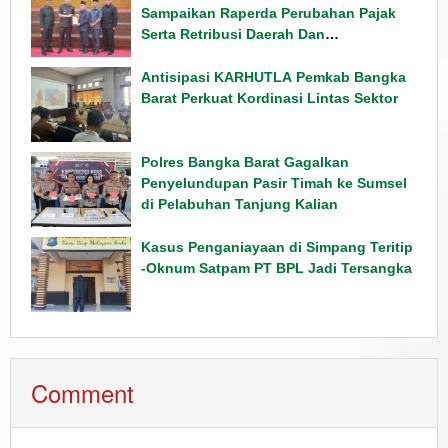
Sampaikan Raperda Perubahan Pajak
Serta Retribusi Daerah Dan
Penyampaian Rancangan KUPA PPAS
Tahun 2026
Antisipasi KARHUTLA Pemkab Bangka
Barat Perkuat Kordinasi Lintas Sektor
Polres Bangka Barat Gagalkan
Penyelundupan Pasir Timah ke Sumsel
di Pelabuhan Tanjung Kalian
Kasus Penganiayaan di Simpang Teritip
-Oknum Satpam PT BPL Jadi Tersangka
Comment