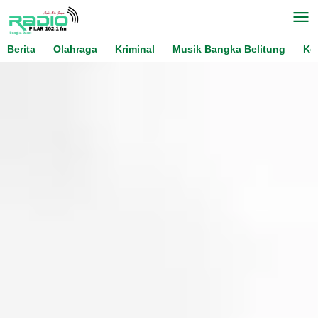
Skip
to
content
Berita
Olahraga
Kriminal
Musik Bangka Belitung
Ko