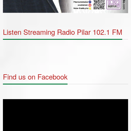
Listen Streaming Radio Pilar 102.1 FM
Find us on Facebook
Video
Player