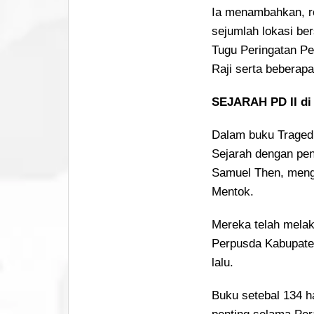
Ia menambahkan, r
sejumlah lokasi be
Tugu Peringatan Per
Raji serta beberapa
SEJARAH PD II d
Dalam buku Tragedi
Sejarah dengan pen
Samuel Then, mengul
Mentok.
Mereka telah melak
Perpusda Kabupaten
lalu.
Buku setebal 134 h