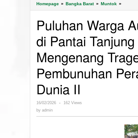
Puluha
Homepage
»
Bangka Barat
»
Muntok
»
Warga
Austral
Puluhan Warga Au
Lakuka
Ibadah
di Pantai Tanjung
di
Pantai
Tanjun
Mengenang Trage
Kalian
dan
Pembunuhan Peraw
Pantai
Raji
-
Dunia II
Menge
Tragedi
Kemanu
by
16/02/2026
-
162 Views
Pembu
admin
by
admin
Perawa
Austral
di
Perang