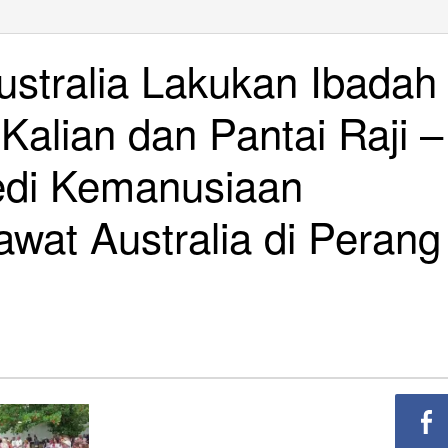
n
ia
stralia Lakukan Ibadah
n
 Kalian dan Pantai Raji –
g
di Kemanusiaan
at Australia di Perang
nang
siaan
nuhan
t
ia