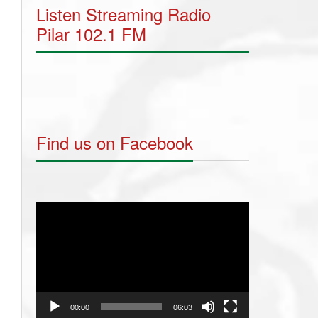
Listen Streaming Radio
Pilar 102.1 FM
Find us on Facebook
Video
Player
00:00
06:03