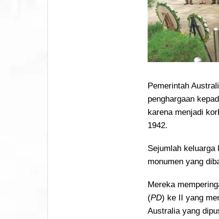
Pemerintah Austral
penghargaan kepad
karena menjadi ko
1942.
Sejumlah keluarga 
monumen yang diban
Mereka memperingat
(
PD
) ke II yang me
Australia yang dip