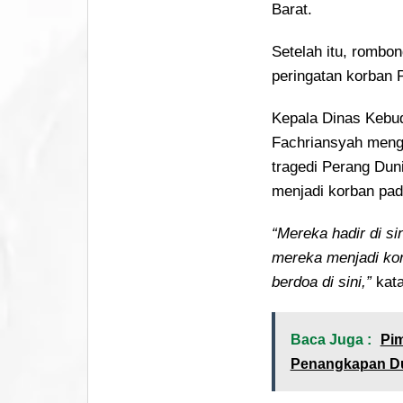
Barat.
Setelah itu, rombo
peringatan korban P
Kepala Dinas Kebu
Fachriansyah meng
tragedi Perang Duni
menjadi korban pada
“Mereka hadir di si
mereka menjadi kor
berdoa di sini,”
kata
Baca Juga :
Pim
Penangkapan D