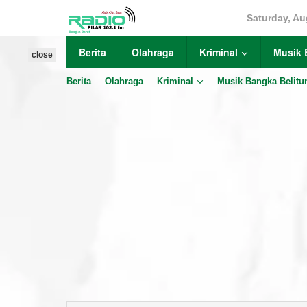
Skip
Saturday, Au
to
content
Berita
Olahraga
Kriminal
Musik 
close
Berita
Olahraga
Kriminal
Musik Bangka Belitu