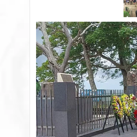
Dunia
II