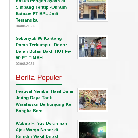
Kasus Penganiayaan di
Simpang Teritip -Oknum
Satpam PT BPL Jadi
Tersangka
04/08/2026
Sebanyak 86 Kantong
Darah Terkumpul, Donor
Darah Bulan Bakti HUT ke-
50 PT TIMAH …
02/08/2026
Berita Populer
Festival Nambul Hasil Bumi
Jering Daya Tarik
Wisatawan Berkunjung Ke
Bangka Bara…
Wabup H. Yus Derahman
Ajak Warga Nobar di
Rumdin Wakil Bupati