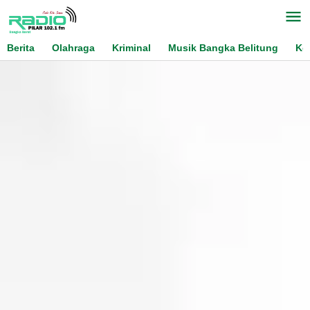
Skip
to
content
Berita
Olahraga
Kriminal
Musik Bangka Belitung
Ko