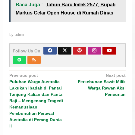
Baca Juga :
Tahun Baru Imlek 2577, Bupati
Markus Gelar Open House di Rumah Dinas
by
admin
Follow Us On
Post
Previous post
Next post
navigation
Puluhan Warga Australia
Perkebunan Sawit Milik
Lakukan Ibadah di Pantai
Warga Rawan Aksi
Tanjung Kalian dan Pantai
Pencurian
Raji – Mengenang Tragedi
Kemanusiaan
Pembunuhan Perawat
Australia di Perang Dunia
II