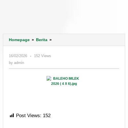
No
Homepage
»
Berita
»
title
by
16/02/2026
-
152 Views
admin
by
admin
Post Views:
152