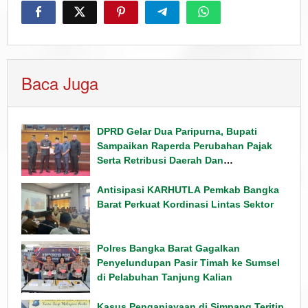
Baca Juga
DPRD Gelar Dua Paripurna, Bupati
Sampaikan Raperda Perubahan Pajak
Serta Retribusi Daerah Dan
Penyampaian Rancangan KUPA PPAS
Tahun 2026
Antisipasi KARHUTLA Pemkab Bangka
Barat Perkuat Kordinasi Lintas Sektor
Polres Bangka Barat Gagalkan
Penyelundupan Pasir Timah ke Sumsel
di Pelabuhan Tanjung Kalian
Kasus Penganiayaan di Simpang Teritip