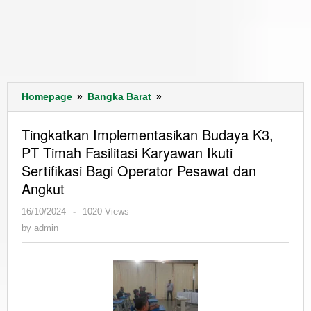
Tingkatkan
Homepage
»
Bangka Barat
»
Implementasikan
Budaya
Tingkatkan Implementasikan Budaya K3,
K3,
PT Timah Fasilitasi Karyawan Ikuti
PT
Sertifikasi Bagi Operator Pesawat dan
Timah
Fasilitasi
Angkut
Karyawan
by
16/10/2024
-
1020 Views
Ikuti
admin
Sertifikasi
by
admin
Bagi
Operator
Pesawat
dan
Angkut