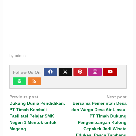
by
admin
Follow Us On
Post
Previous post
Next post
navigation
Dukung Dunia Pendidikan,
Bersama Pemerintah Desa
PT Timah Kembali
dan Warga Desa Air Limau,
Fasilitasi Pelajar SMK
PT Timah Dukung
Negeri 1 Mentok untuk
Pengembangan Kulong
Magang
Cepakek Jadi Wisata
Edukasi Pasca Tambang