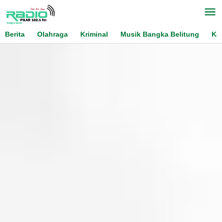
Skip
to
content
Berita
Olahraga
Kriminal
Musik Bangka Belitung
Ko