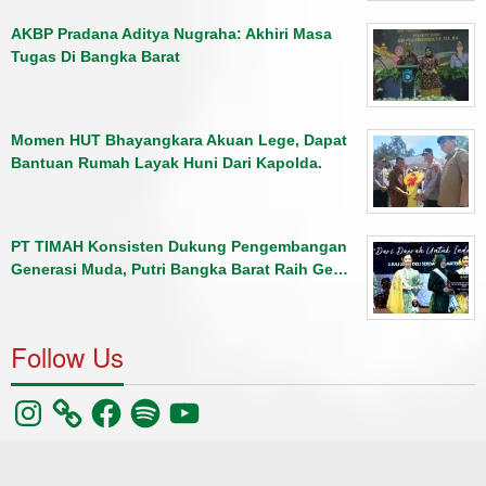
AKBP Pradana Aditya Nugraha: Akhiri Masa
Tugas Di Bangka Barat
Momen HUT Bhayangkara Akuan Lege, Dapat
Bantuan Rumah Layak Huni Dari Kapolda.
PT TIMAH Konsisten Dukung Pengembangan
Generasi Muda, Putri Bangka Barat Raih Ge…
Follow Us
Instagram
Facebook
Spotify
YouTube
©pilarradio102.1fm
Berita
Olahraga
Kriminal