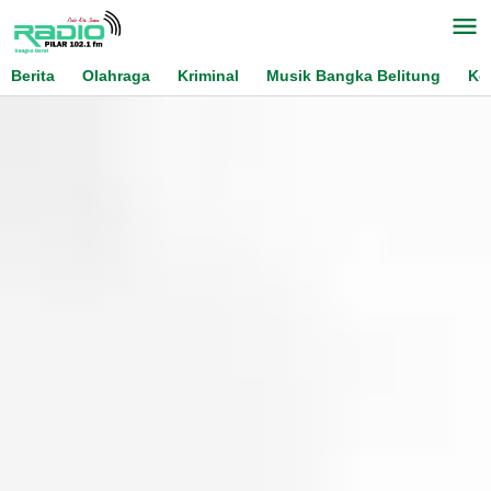
Skip
to
content
Berita
Olahraga
Kriminal
Musik Bangka Belitung
Ko