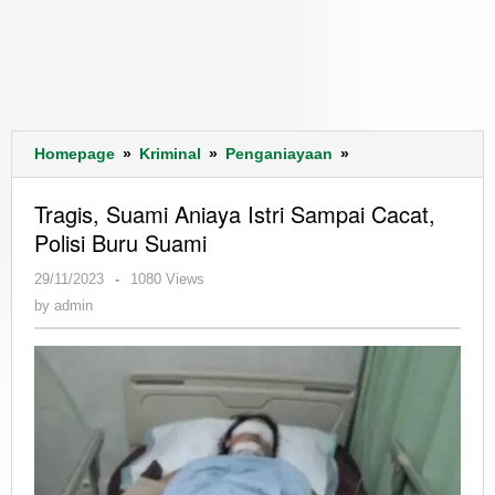
Tragis,
Homepage
»
Kriminal
»
Penganiayaan
»
Suami
Aniaya
Tragis, Suami Aniaya Istri Sampai Cacat,
Istri
Polisi Buru Suami
Sampai
Cacat,
by
29/11/2023
-
1080 Views
Polisi
admin
by
admin
Buru
Suami