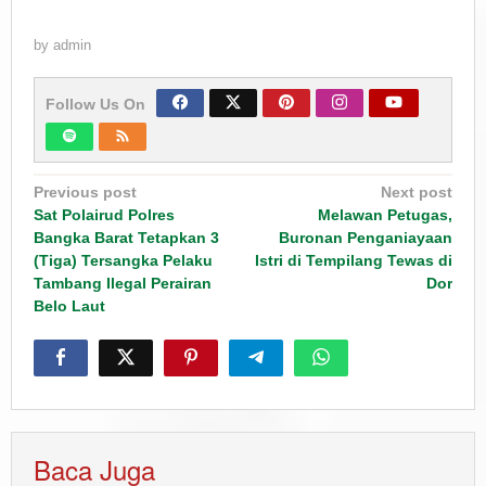
by
admin
Follow Us On
Post
Previous post
Next post
navigation
Sat Polairud Polres
Melawan Petugas,
Bangka Barat Tetapkan 3
Buronan Penganiayaan
(Tiga) Tersangka Pelaku
Istri di Tempilang Tewas di
Tambang Ilegal Perairan
Dor
Belo Laut
Baca Juga