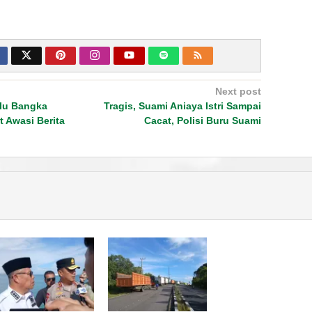
Next post
lu Bangka
Tragis, Suami Aniaya Istri Sampai
t Awasi Berita
Cacat, Polisi Buru Suami