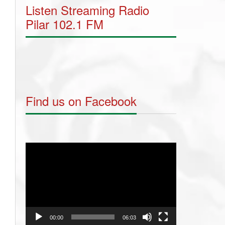
Listen Streaming Radio
Pilar 102.1 FM
Find us on Facebook
Video
Player
00:00
06:03