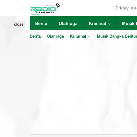
Skip
Friday, Au
to
content
Berita
Olahraga
Kriminal
Musik 
close
Berita
Olahraga
Kriminal
Musik Bangka Belitu