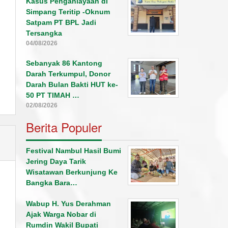
Kasus Penganiayaan di
Simpang Teritip -Oknum
Satpam PT BPL Jadi
Tersangka
04/08/2026
Sebanyak 86 Kantong
Darah Terkumpul, Donor
Darah Bulan Bakti HUT ke-
50 PT TIMAH …
02/08/2026
Berita Populer
Festival Nambul Hasil Bumi
Jering Daya Tarik
Wisatawan Berkunjung Ke
Bangka Bara…
Wabup H. Yus Derahman
Ajak Warga Nobar di
Rumdin Wakil Bupati