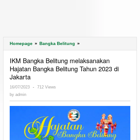
IKM
Homepage
»
Bangka Belitung
»
Bangka
Belitung
IKM Bangka Belitung melaksanakan
melaksanakan
Hajatan Bangka Belitung Tahun 2023 di
Hajatan
Jakarta
Bangka
Belitung
by
16/07/2023
-
712 Views
Tahun
admin
by
admin
2023
di
Jakarta