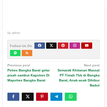
by
admin
Follow Us On
Post
Previous post
Next post
navigation
Polres Bangka Barat gelar
Semarak Khitanan Massal
pisah sambut Kapolres Di
PT Timah Tbk di Bangka
Mapolres Bangka Barat
Barat, Anak-anak Dihibur
Badut