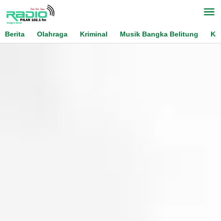
Skip
to
content
Berita
Olahraga
Kriminal
Musik Bangka Belitung
Ko