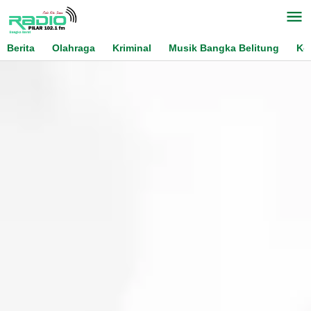
Skip
to
content
Berita
Olahraga
Kriminal
Musik Bangka Belitung
Ko