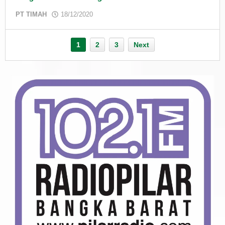
by
PT TIMAH
18/12/2020
admin
1
2
3
Next