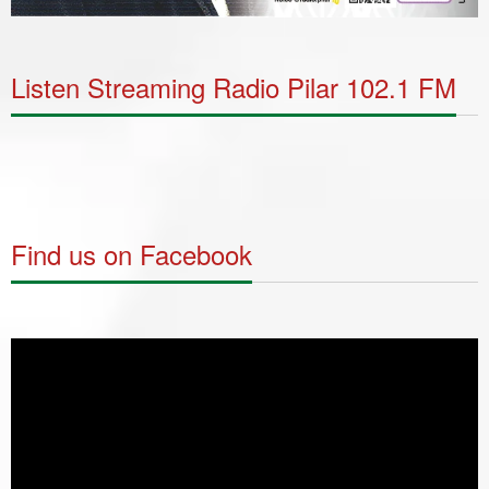
Listen Streaming Radio Pilar 102.1 FM
Find us on Facebook
Video
Player