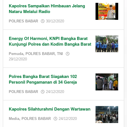
Kapolres Sampaikan Himbauan Jelang
Nataru Melalui Radio
by
POLRES BABAR
30/12/2020
admin
Energy Of Harmoni, KNPI Bangka Barat
Kunjungi Polres dan Kodim Bangka Barat
Pemuda
,
POLRES BABAR
,
TNI
by
29/12/2020
admin
Polres Bangka Barat Siagakan 102
Personil Pengamanan di 34 Gereja
by
POLRES BABAR
24/12/2020
admin
Kapolres Silahturahmi Dengan Wartawan
by
Media
,
POLRES BABAR
24/12/2020
admin