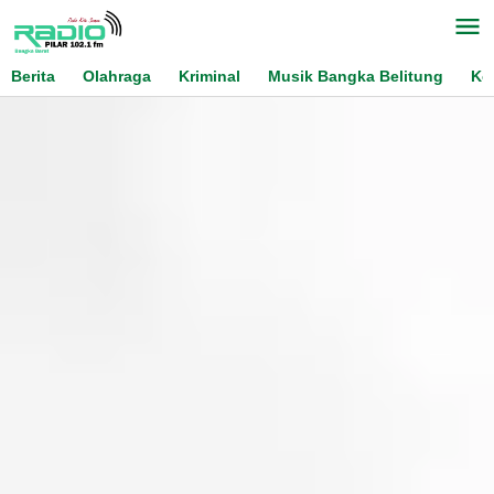
Skip
to
content
Berita
Olahraga
Kriminal
Musik Bangka Belitung
Ko