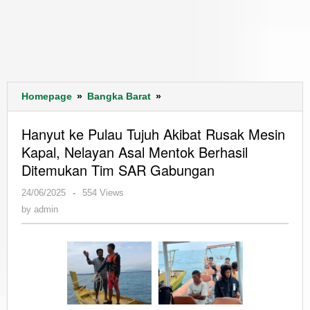
Hanyut
Homepage
»
Bangka Barat
»
ke
Pulau
Hanyut ke Pulau Tujuh Akibat Rusak Mesin
Tujuh
Kapal, Nelayan Asal Mentok Berhasil
Akibat
Ditemukan Tim SAR Gabungan
Rusak
Mesin
by
24/06/2025
-
554 Views
Kapal,
admin
by
admin
Nelayan
Asal
Mentok
Berhasil
Ditemukan
Tim
SAR