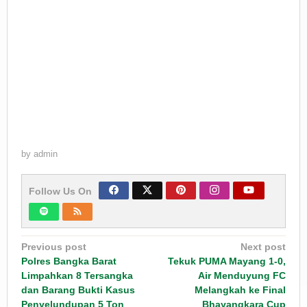
by
admin
Follow Us On
Post
Previous post
Next post
navigation
Polres Bangka Barat
Tekuk PUMA Mayang 1-0,
Limpahkan 8 Tersangka
Air Menduyung FC
dan Barang Bukti Kasus
Melangkah ke Final
Penyelundupan 5 Ton
Bhayangkara Cup