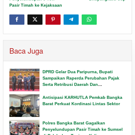
Pasir Timah ke Kejaksaan
Baca Juga
DPRD Gelar Dua Paripurna, Bupati
Sampaikan Raperda Perubahan Pajak
Serta Retribusi Daerah Dan
Penyampaian Rancangan KUPA PPAS
Tahun 2026
Antisipasi KARHUTLA Pemkab Bangka
Barat Perkuat Kordinasi Lintas Sektor
Polres Bangka Barat Gagalkan
Penyelundupan Pasir Timah ke Sumsel