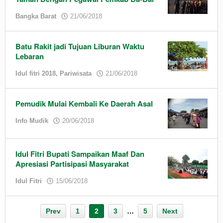
by
Bangka Barat
21/06/2018
admin
Batu Rakit jadi Tujuan Liburan Waktu
Lebaran
by
Idul fitri 2018
,
Pariwisata
21/06/2018
admin
Pemudik Mulai Kembali Ke Daerah Asal
by
Info Mudik
20/06/2018
admin
Idul Fitri Bupati Sampaikan Maaf Dan
Apresiasi Partisipasi Masyarakat
by
Idul Fitri
15/06/2018
admin
Prev
1
2
3
…
5
Next