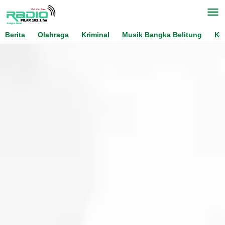
Skip
to
content
Berita
Olahraga
Kriminal
Musik Bangka Belitung
Ko