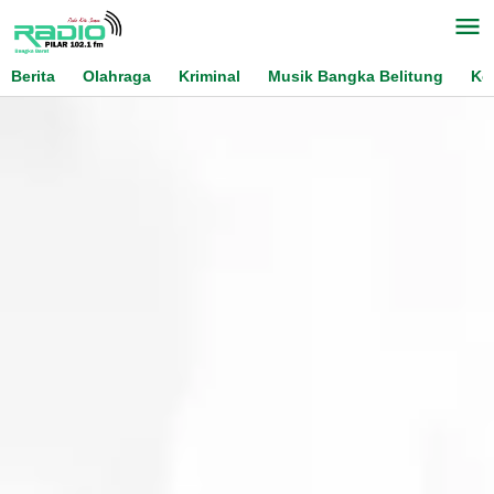
Skip
to
content
Berita
Olahraga
Kriminal
Musik Bangka Belitung
Ko