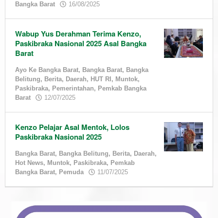
by
Bangka Barat
16/08/2025
HUT
admin
RI
,
Paskibraka
,
Wabup Yus Derahman Terima Kenzo,
Pemerintahan
,
Paskibraka Nasional 2025 Asal Bangka
Pemkab
Bangka
Barat
Barat
Ayo Ke Bangka Barat
,
Bangka Barat
,
Bangka
18/08/2025
Belitung
,
Berita
,
Daerah
,
HUT RI
,
Muntok
,
by
Paskibraka
,
Pemerintahan
,
Pemkab Bangka
admin
by
Barat
12/07/2025
admin
Kenzo Pelajar Asal Mentok, Lolos
Paskibraka Nasional 2025
Bangka Barat
,
Bangka Belitung
,
Berita
,
Daerah
,
Hot News
,
Muntok
,
Paskibraka
,
Pemkab
by
Bangka Barat
,
Pemuda
11/07/2025
admin