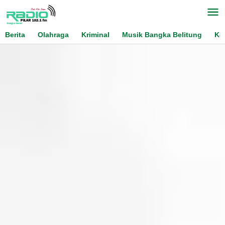
Skip
to
content
Berita
Olahraga
Kriminal
Musik Bangka Belitung
Ko