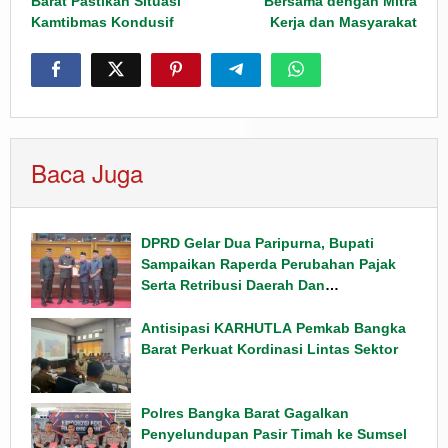
Barat Pastikan Situasi
Bersama dengan Mitra
Kamtibmas Kondusif
Kerja dan Masyarakat
Baca Juga
DPRD Gelar Dua Paripurna, Bupati
Sampaikan Raperda Perubahan Pajak
Serta Retribusi Daerah Dan
Penyampaian Rancangan KUPA PPAS
Tahun 2026
Antisipasi KARHUTLA Pemkab Bangka
Barat Perkuat Kordinasi Lintas Sektor
Polres Bangka Barat Gagalkan
Penyelundupan Pasir Timah ke Sumsel