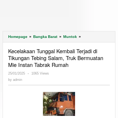
Kecelakaan
Homepage
»
Bangka Barat
»
Muntok
»
Tunggal
Kembali
Kecelakaan Tunggal Kembali Terjadi di
Terjadi
Tikungan Tebing Salam, Truk Bermuatan
di
Mie Instan Tabrak Rumah
Tikungan
Tebing
by
25/01/2025
-
1065 Views
Salam,
admin
by
admin
Truk
Bermuatan
Mie
Instan
Tabrak
Rumah