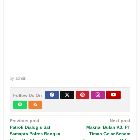
by
admin
Follow Us On
Post
Previous post
Next post
navigation
Patroli Dialogis Sat
Maknai Bulan K3, PT
Samapta Polres Bangka
Timah Gelar Senam