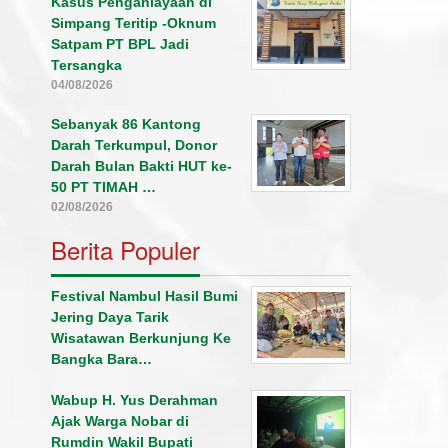
Kasus Penganiayaan di
Simpang Teritip -Oknum
Satpam PT BPL Jadi
Tersangka
04/08/2026
Sebanyak 86 Kantong
Darah Terkumpul, Donor
Darah Bulan Bakti HUT ke-
50 PT TIMAH …
02/08/2026
Berita Populer
Festival Nambul Hasil Bumi
Jering Daya Tarik
Wisatawan Berkunjung Ke
Bangka Bara…
Wabup H. Yus Derahman
Ajak Warga Nobar di
Rumdin Wakil Bupati