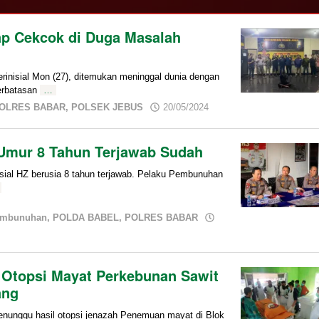
ap Cekcok di Duga Masalah
nisial Mon (27), ditemukan meninggal dunia dengan
erbatasan
…
by
OLRES BABAR
,
POLSEK JEBUS
20/05/2024
admin
Umur 8 Tahun Terjawab Sudah
al HZ berusia 8 tahun terjawab. Pelaku Pembunuhan
mbunuhan
,
POLDA BABEL
,
POLRES BABAR
 Otopsi Mayat Perkebunan Sawit
ang
unggu hasil otopsi jenazah Penemuan mayat di Blok