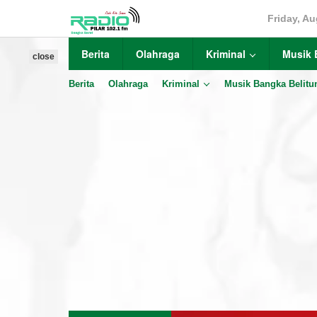
Skip
Friday, Au
to
content
Berita
Olahraga
Kriminal
Musik 
close
Berita
Olahraga
Kriminal
Musik Bangka Belitu