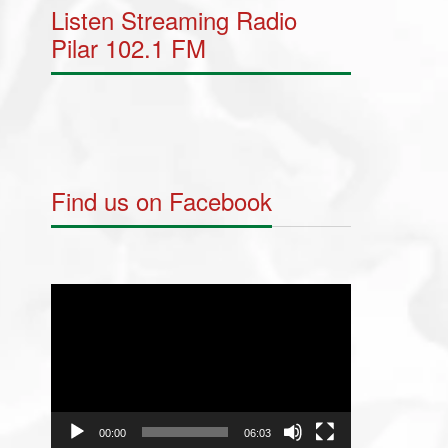
Listen Streaming Radio
Pilar 102.1 FM
Find us on Facebook
Video
Player
00:00
06:03