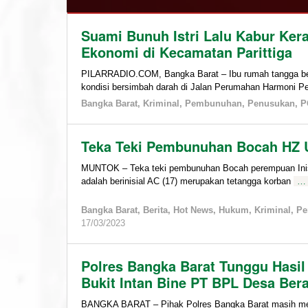
Bangka
Suami Bunuh Istri Lalu Kabur Ker
Barat
,
Berita
Ekonomi di Kecamatan Parittiga
,
Hukum
,
Kriminal
,
PILARRADIO.COM, Bangka Barat – Ibu rumah tangga beri
Parittiga
,
kondisi bersimbah darah di Jalan Perumahan Harmoni P
Pembunuhan
,
Bangka Barat
,
Kriminal
,
Pembunuhan
,
Penusukan
,
P
POLRES
BABAR
Teka Teki Pembunuhan Bocah HZ 
11/10/2024
by
MUNTOK – Teka teki pembunuhan Bocah perempuan Inisi
admin
adalah berinisial AC (17) merupakan tetangga korban
…
Bangka Barat
,
Berita
,
Hot News
,
Hukum
,
Kriminal
,
Pe
by
17/03/2023
admin
Polres Bangka Barat Tunggu Hasil
Bukit Intan Bine PT BPL Desa Ber
BANGKA BARAT – Pihak Polres Bangka Barat masih men