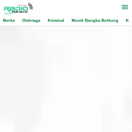
Skip
to
content
Berita
Olahraga
Kriminal
Musik Bangka Belitung
Ko