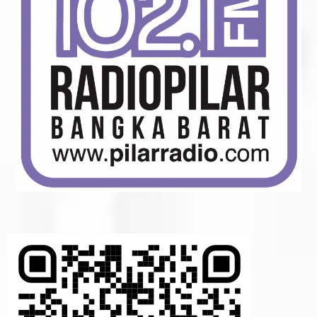
Industri
Tanjung
Ular
,
Kelautan
,
Laut
babar
,
Pemerintahan
,
Pemkab
Bangka
Barat
02/08/2025
by
admin