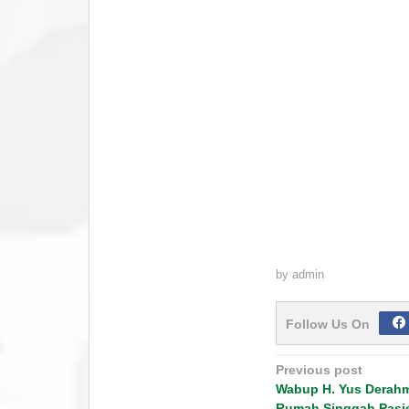
by
admin
Follow Us On
Post
Previous post
navigation
Wabup H. Yus Derah
Rumah Singgah Pasie