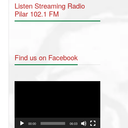
Listen Streaming Radio
Pilar 102.1 FM
Find us on Facebook
Video
Player
00:00
06:03