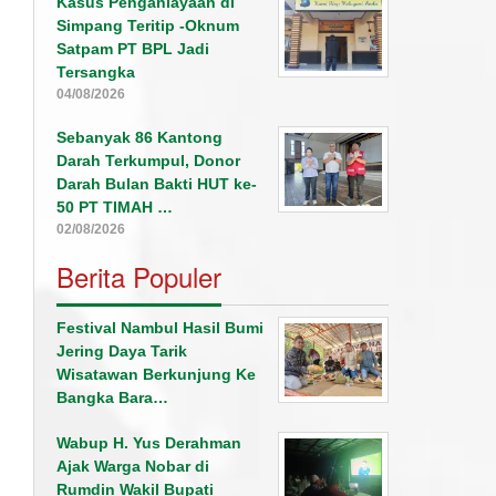
Kasus Penganiayaan di
Simpang Teritip -Oknum
Satpam PT BPL Jadi
Tersangka
04/08/2026
Sebanyak 86 Kantong
Darah Terkumpul, Donor
Darah Bulan Bakti HUT ke-
50 PT TIMAH …
02/08/2026
Berita Populer
Festival Nambul Hasil Bumi
Jering Daya Tarik
Wisatawan Berkunjung Ke
Bangka Bara…
Wabup H. Yus Derahman
Ajak Warga Nobar di
Rumdin Wakil Bupati