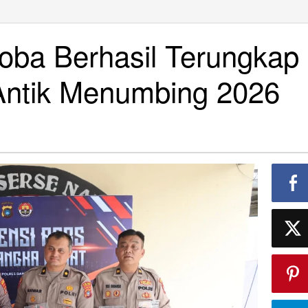
a
oba Berhasil Terungkap
l
kap
Antik Menumbing 2026
i
bing