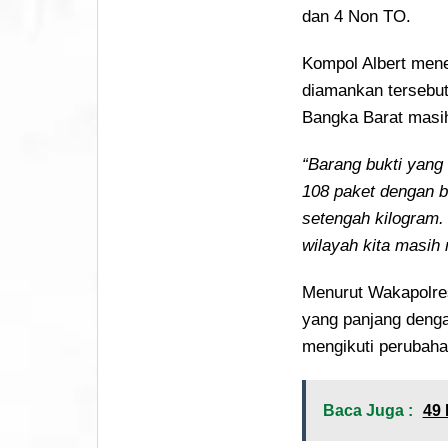
dan 4 Non TO.
Kompol Albert mene
diamankan tersebu
Bangka Barat masi
“Barang bukti yang
108 paket dengan b
setengah kilogram.
wilayah kita masih 
Menurut Wakapolres
yang panjang deng
mengikuti perubah
Baca Juga :
49