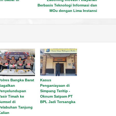
Berbasis Teknologi Informasi dan
MOu dengan Lima Instansi
Polres Bangka Barat
Kasus
Gagalkan
Penganiayaan di
Penyelundupan
Simpang Teritip -
Pasir Timah ke
Oknum Satpam PT
Sumsel di
BPL Jadi Tersangka
Pelabuhan Tanjung
Kalian