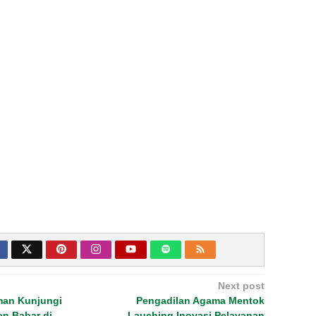
Next post
man Kunjungi
Pengadilan Agama Mentok
n Babar di
Lauching Inovasi Pelayanan