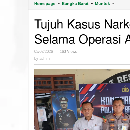
Tujuh
Homepage
»
Bangka Barat
»
Muntok
»
Kasus
Narkob
Tujuh Kasus Nark
Berhasi
Terung
Selama Operasi 
Selama
Operas
Antik
by
03/02/2026
-
163 Views
Menum
admin
2026
by
admin