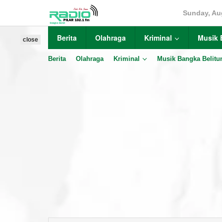
Skip
Sunday, Au
to
content
Berita
Olahraga
Kriminal
Musik 
close
Berita
Olahraga
Kriminal
Musik Bangka Belitu