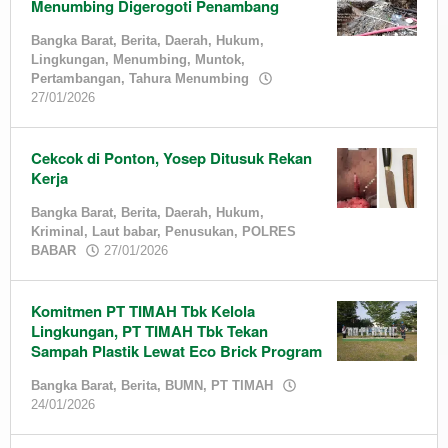
Menumbing Digerogoti Penambang
Bangka Barat
,
Berita
,
Daerah
,
Hukum
,
Lingkungan
,
Menumbing
,
Muntok
,
Pertambangan
,
Tahura Menumbing
by
27/01/2026
admin
Cekcok di Ponton, Yosep Ditusuk Rekan
Kerja
Bangka Barat
,
Berita
,
Daerah
,
Hukum
,
Kriminal
,
Laut babar
,
Penusukan
,
POLRES
by
BABAR
27/01/2026
admin
Komitmen PT TIMAH Tbk Kelola
Lingkungan, PT TIMAH Tbk Tekan
Sampah Plastik Lewat Eco Brick Program
Bangka Barat
,
Berita
,
BUMN
,
PT TIMAH
by
24/01/2026
admin