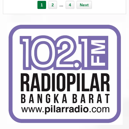
1
2
…
4
Next