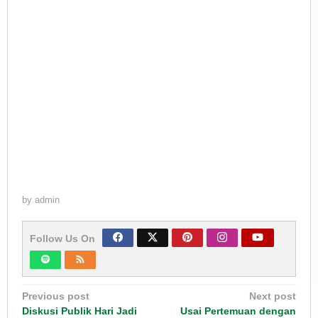
by
admin
Follow Us On
Post
Previous post
Next post
navigation
Diskusi Publik Hari Jadi
Usai Pertemuan dengan