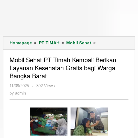
Mobil
Homepage
»
PT TIMAH
»
Mobil Sehat
»
Sehat
PT
Mobil Sehat PT Timah Kembali Berikan
Timah
Layanan Kesehatan Gratis bagi Warga
Kembali
Bangka Barat
Berikan
Layanan
by
11/09/2025
-
392 Views
Kesehatan
admin
by
admin
Gratis
bagi
Warga
Bangka
Barat