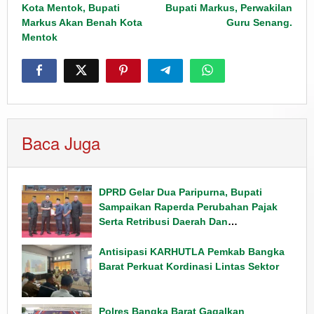
Kota Mentok, Bupati
Bupati Markus, Perwakilan
Markus Akan Benah Kota
Guru Senang.
Mentok
Baca Juga
DPRD Gelar Dua Paripurna, Bupati
Sampaikan Raperda Perubahan Pajak
Serta Retribusi Daerah Dan
Penyampaian Rancangan KUPA PPAS
Tahun 2026
Antisipasi KARHUTLA Pemkab Bangka
Barat Perkuat Kordinasi Lintas Sektor
Polres Bangka Barat Gagalkan