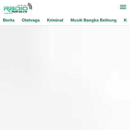
Skip
to
content
Berita
Olahraga
Kriminal
Musik Bangka Belitung
Ko