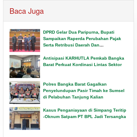
Baca Juga
DPRD Gelar Dua Paripurna, Bupati
Sampaikan Raperda Perubahan Pajak
Serta Retribusi Daerah Dan
Penyampaian Rancangan KUPA PPAS
Tahun 2026
Antisipasi KARHUTLA Pemkab Bangka
Barat Perkuat Kordinasi Lintas Sektor
Polres Bangka Barat Gagalkan
Penyelundupan Pasir Timah ke Sumsel
di Pelabuhan Tanjung Kalian
Kasus Penganiayaan di Simpang Teritip
-Oknum Satpam PT BPL Jadi Tersangka