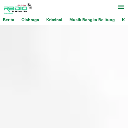
Skip
to
content
Berita
Olahraga
Kriminal
Musik Bangka Belitung
Ko