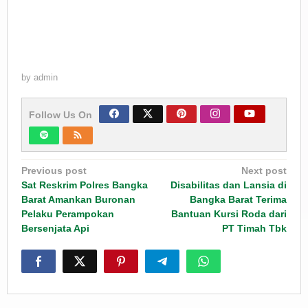
by
admin
Follow Us On
Post
Previous post
Next post
navigation
Sat Reskrim Polres Bangka
Disabilitas dan Lansia di
Barat Amankan Buronan
Bangka Barat Terima
Pelaku Perampokan
Bantuan Kursi Roda dari
Bersenjata Api
PT Timah Tbk