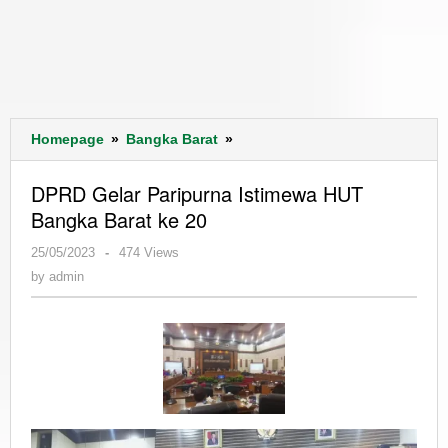
DPRD
Homepage
»
Bangka Barat
»
Gelar
Paripurna
DPRD Gelar Paripurna Istimewa HUT
Istimewa
Bangka Barat ke 20
HUT
Bangka
by
25/05/2023
-
474 Views
Barat
admin
by
admin
ke
20