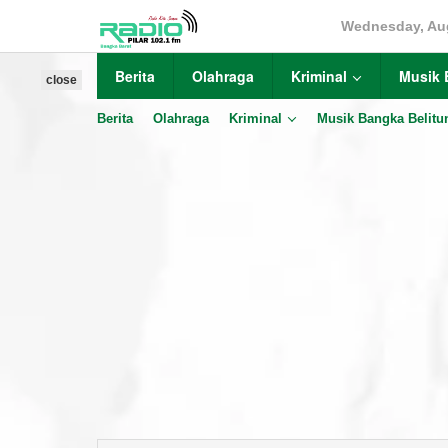
Skip
Wednesday, Aug
to
content
Berita
Olahraga
Kriminal
Musik 
close
Berita
Olahraga
Kriminal
Musik Bangka Belitu