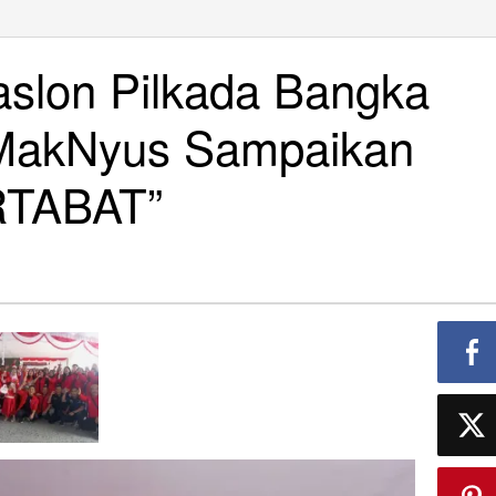
aslon Pilkada Bangka
MakNyus Sampaikan
RTABAT”