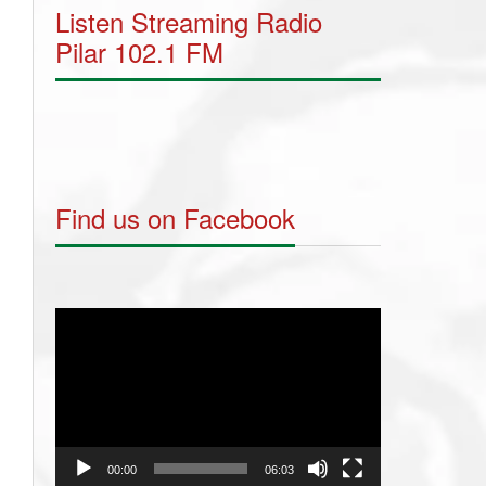
Listen Streaming Radio
Pilar 102.1 FM
Find us on Facebook
Video
Player
00:00
06:03