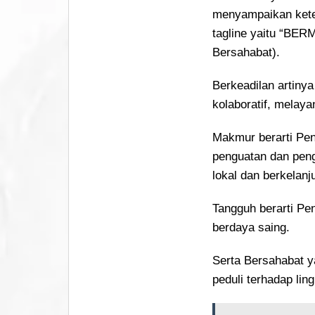
menyampaikan ket
tagline yaitu “BE
Bersahabat).
Berkeadilan artin
kolaboratif, melaya
Makmur berarti Pen
penguatan dan peng
lokal dan berkelanj
Tangguh berarti Pen
berdaya saing.
Serta Bersahabat y
peduli terhadap lin