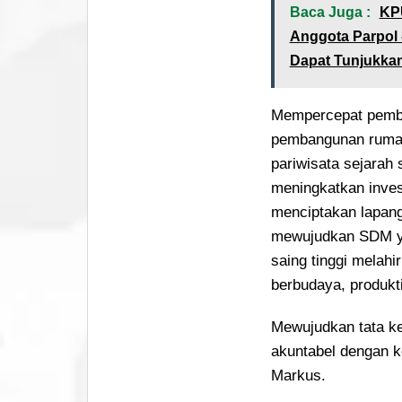
Baca Juga :
KPU
Anggota Parpol 
Dapat Tunjukka
Mempercepat pemban
pembangunan rumah
pariwisata sejarah
meningkatkan inve
menciptakan lapang
mewujudkan SDM yan
saing tinggi melahi
berbudaya, produkti
Mewujudkan tata ke
akuntabel dengan k
Markus.