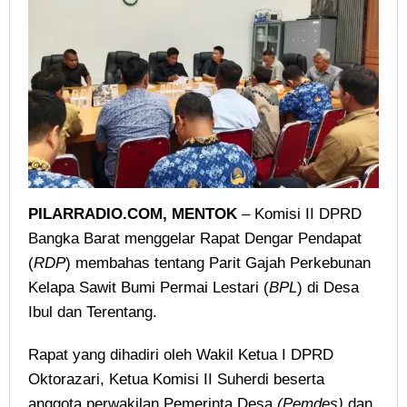
dan
Pertanian
Turun
Lapangan.
PILARRADIO.COM, MENTOK
– Komisi II DPRD
Bangka Barat menggelar Rapat Dengar Pendapat
(
RDP
) membahas tentang Parit Gajah Perkebunan
Kelapa Sawit Bumi Permai Lestari (
BPL
) di Desa
Ibul dan Terentang.
Rapat yang dihadiri oleh Wakil Ketua I DPRD
Oktorazari, Ketua Komisi II Suherdi beserta
anggota perwakilan Pemerinta Desa
(Pemdes)
dan