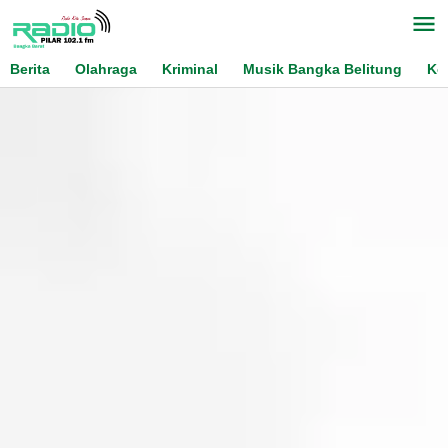
Skip
to
content
Berita
Olahraga
Kriminal
Musik Bangka Belitung
Ko