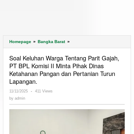
Soal
Homepage
»
Bangka Barat
»
Keluhan
Warga
Soal Keluhan Warga Tentang Parit Gajah,
Tentang
PT BPL Komisi II Minta Pihak Dinas
Parit
Ketahanan Pangan dan Pertanian Turun
Gajah,
PT
Lapangan.
BPL
by
11/11/2025
-
411 Views
Komisi
admin
II
by
admin
Minta
Pihak
Dinas
Ketahanan
Pangan