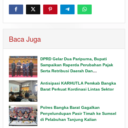
Baca Juga
DPRD Gelar Dua Paripurna, Bupati
Sampaikan Raperda Perubahan Pajak
Serta Retribusi Daerah Dan
Penyampaian Rancangan KUPA PPAS
Tahun 2026
Antisipasi KARHUTLA Pemkab Bangka
Barat Perkuat Kordinasi Lintas Sektor
Polres Bangka Barat Gagalkan
Penyelundupan Pasir Timah ke Sumsel
di Pelabuhan Tanjung Kalian