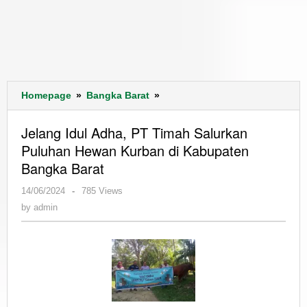
Jelang
Homepage
»
Bangka Barat
»
Idul
Adha,
Jelang Idul Adha, PT Timah Salurkan
PT
Puluhan Hewan Kurban di Kabupaten
Timah
Bangka Barat
Salurkan
Puluhan
by
14/06/2024
-
785 Views
Hewan
admin
by
admin
Kurban
di
Kabupaten
Bangka
Barat