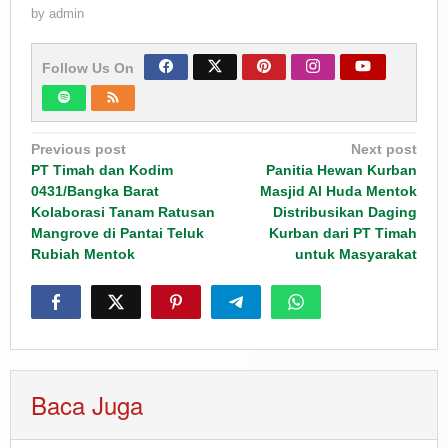
by
admin
Follow Us On
Post
Previous post
Next post
navigation
PT Timah dan Kodim
Panitia Hewan Kurban
0431/Bangka Barat
Masjid Al Huda Mentok
Kolaborasi Tanam Ratusan
Distribusikan Daging
Mangrove di Pantai Teluk
Kurban dari PT Timah
Rubiah Mentok
untuk Masyarakat
Baca Juga