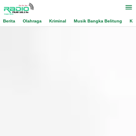
Skip
to
content
Berita
Olahraga
Kriminal
Musik Bangka Belitung
Ko