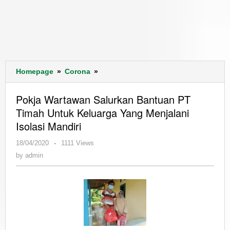
Pokja
Homepage
»
Corona
»
Wartawan
Salurkan
Pokja Wartawan Salurkan Bantuan PT
Bantuan
Timah Untuk Keluarga Yang Menjalani
PT
Isolasi Mandiri
Timah
Untuk
by
18/04/2020
-
1111 Views
Keluarga
admin
by
admin
Yang
Menjalani
Isolasi
Mandiri