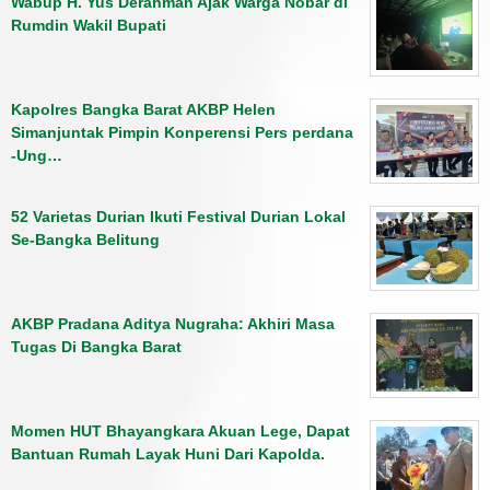
Wabup H. Yus Derahman Ajak Warga Nobar di
Rumdin Wakil Bupati
Kapolres Bangka Barat AKBP Helen
Simanjuntak Pimpin Konperensi Pers perdana
-Ung…
52 Varietas Durian Ikuti Festival Durian Lokal
Se-Bangka Belitung
AKBP Pradana Aditya Nugraha: Akhiri Masa
Tugas Di Bangka Barat
Momen HUT Bhayangkara Akuan Lege, Dapat
Bantuan Rumah Layak Huni Dari Kapolda.