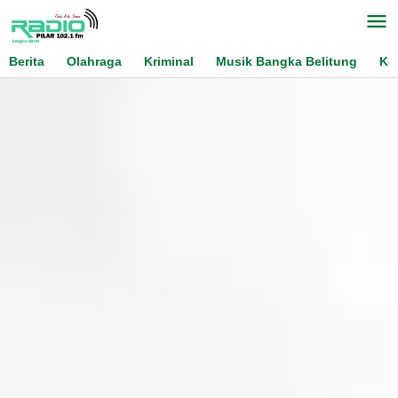
Skip
to
content
Berita
Olahraga
Kriminal
Musik Bangka Belitung
Ko