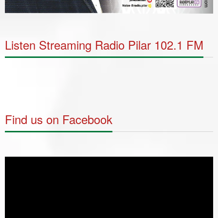
Listen Streaming Radio Pilar 102.1 FM
Find us on Facebook
Video
Player