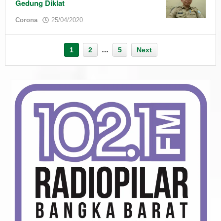
Gedung Diklat
by
Corona
25/04/2020
admin
1
2
…
5
Next