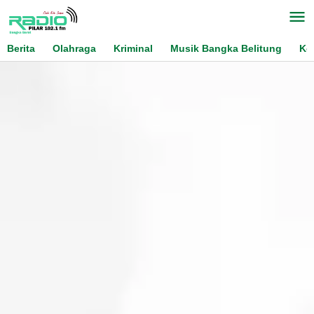
Skip
to
content
Berita
Olahraga
Kriminal
Musik Bangka Belitung
Ko