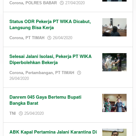
by
Corona
,
POLRES BABAR
27/04/2020
admin
Status ODR Pekerja PT WIKA Dicabut,
Langsung Bisa Kerja
by
Corona
,
PT TIMAH
26/04/2020
admin
Selesai Jalani Isolasi, Pekerja PT WIKA
Diperbolehkan Bekerja
Corona
,
Pertambangan
,
PT TIMAH
by
26/04/2020
admin
Danrem 045 Gaya Bertemu Bupati
Bangka Barat
by
TNI
25/04/2020
admin
ABK Kapal Pertamina Jalani Karantina Di