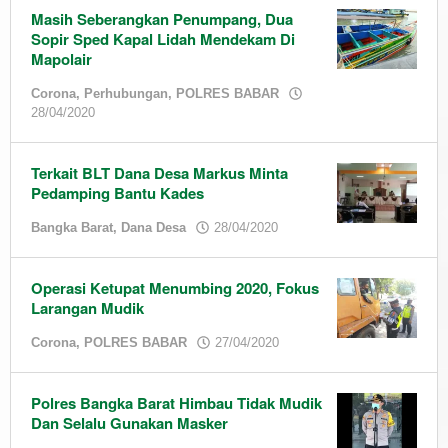
Masih Seberangkan Penumpang, Dua
Sopir Sped Kapal Lidah Mendekam Di
Mapolair
Corona
,
Perhubungan
,
POLRES BABAR
by
28/04/2020
admin
Terkait BLT Dana Desa Markus Minta
Pedamping Bantu Kades
by
Bangka Barat
,
Dana Desa
28/04/2020
admin
Operasi Ketupat Menumbing 2020, Fokus
Larangan Mudik
by
Corona
,
POLRES BABAR
27/04/2020
admin
Polres Bangka Barat Himbau Tidak Mudik
Dan Selalu Gunakan Masker