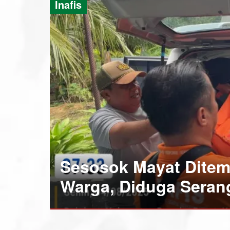
Inafis
Sesosok Mayat Dite
Warga, Diduga Seran
Bangka
Barat
,