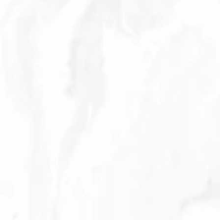
Berita
,
Daerah
,
Inafis
,
Muntok
,
POLRES
BABAR
,
POLSEK
MENTOK
05/08/2025
by
admin