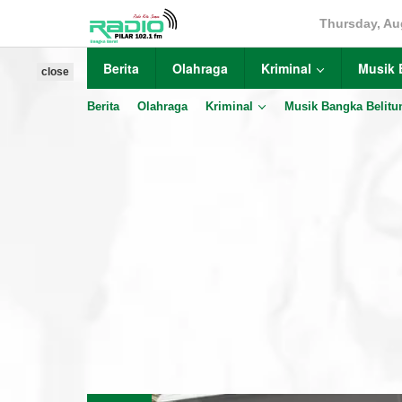
Skip
Thursday, Au
to
content
Berita
Olahraga
Kriminal
Musik 
close
Berita
Olahraga
Kriminal
Musik Bangka Belitu