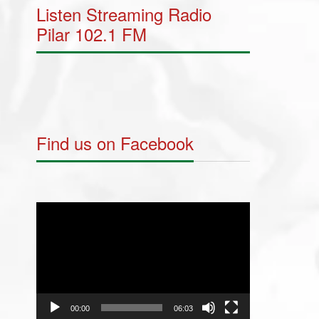
Listen Streaming Radio
Pilar 102.1 FM
Find us on Facebook
Video
Player
00:00
06:03