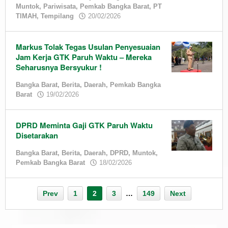
Muntok
,
Pariwisata
,
Pemkab Bangka Barat
,
PT
by
TIMAH
,
Tempilang
20/02/2026
admin
Markus Tolak Tegas Usulan Penyesuaian
Jam Kerja GTK Paruh Waktu – Mereka
Seharusnya Bersyukur !
Bangka Barat
,
Berita
,
Daerah
,
Pemkab Bangka
by
Barat
19/02/2026
admin
DPRD Meminta Gaji GTK Paruh Waktu
Disetarakan
Bangka Barat
,
Berita
,
Daerah
,
DPRD
,
Muntok
,
by
Pemkab Bangka Barat
18/02/2026
admin
Prev
1
2
3
…
149
Next