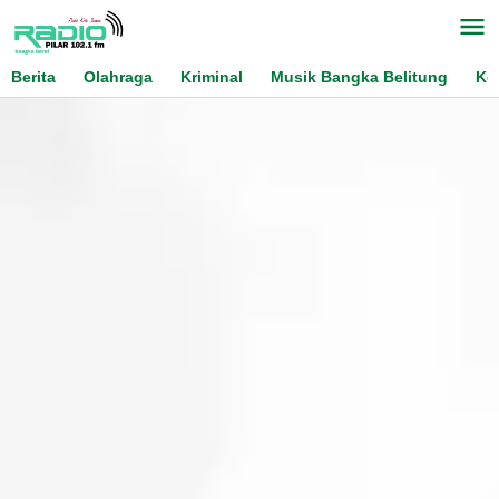
Skip
to
content
Berita
Olahraga
Kriminal
Musik Bangka Belitung
Ko