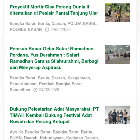
Proyektil Mortir Sisa Perang Dunia II
ditemukan di Pesisir Pantai Tanjung Ular
Bangka Barat
,
Berita
,
Daerah
,
POLDA BABEL
,
by
POLRES BABAR
24/02/2026
admin
Pemkab Babar Gelar Safari Ramadhan
Perdana. Yus Derahman : Safari
Ramadhan Sarana Silahturahmi, Berbagi
dan Menyerap Aspirasi.
Bangka Barat
,
Berita
,
Daerah
,
Keagamaan
,
Pemerintahan
,
Pemkab Bangka Barat
,
by
Ramadhan
24/02/2026
admin
Dukung Pelestarian Adat Masyarakat, PT
TIMAH Kembali Dukung Festival Adat
Ruwah dan Perang Ketupat
Ayo Ke Bangka Barat
,
Bangka Barat
,
Berita
,
BUMN
,
Daerah
,
Kebudayaan
,
Kegiatan Daerah
,