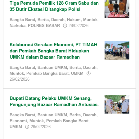
Tiga Pemuda Pemilik 128 Gram Sabu dan
35 Butir Ekstasi Ditangkap Polisi
Bangka Barat
,
Berita
,
Daerah
,
Hukum
,
Muntok
,
by
Narkoba
,
POLRES BABAR
28/02/2026
admin
Kolaborasi Gerakan Ekonomi, PT TIMAH
dan Pemkab Bangka Barat Hidupkan
UMKM dalam Bazaar Ramadhan
Bangka Barat
,
Bantuan UMKM
,
Berita
,
Daerah
,
Muntok
,
Pemkab Bangka Barat
,
UMKM
by
26/02/2026
admin
Bupati Datang Pelaku UMKM Senang,
Pengunjung Bazaar Ramadhan Antusias.
Bangka Barat
,
Bantuan UMKM
,
Berita
,
Daerah
,
Ekonomi
,
Muntok
,
Pemkab Bangka Barat
,
by
UMKM
26/02/2026
admin