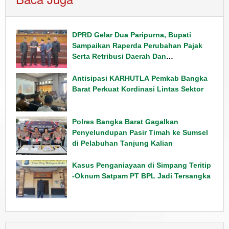
DPRD Gelar Dua Paripurna, Bupati
Sampaikan Raperda Perubahan Pajak
Serta Retribusi Daerah Dan
Penyampaian Rancangan KUPA PPAS
Tahun 2026
Antisipasi KARHUTLA Pemkab Bangka
Barat Perkuat Kordinasi Lintas Sektor
Polres Bangka Barat Gagalkan
Penyelundupan Pasir Timah ke Sumsel
di Pelabuhan Tanjung Kalian
Kasus Penganiayaan di Simpang Teritip
-Oknum Satpam PT BPL Jadi Tersangka