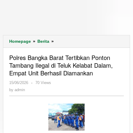
Polres
Homepage
»
Berita
»
Bangka
Barat
Polres Bangka Barat Tertibkan Ponton
Tertibkan
Tambang Ilegal di Teluk Kelabat Dalam,
Ponton
Empat Unit Berhasil Diamankan
Tambang
Ilegal
by
15/06/2026
-
70 Views
di
admin
by
admin
Teluk
Kelabat
Dalam,
Empat
Unit
Berhasil
Diamankan