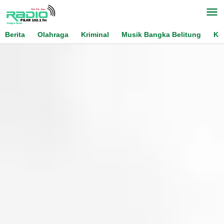
Skip
to
content
Berita
Olahraga
Kriminal
Musik Bangka Belitung
Ko