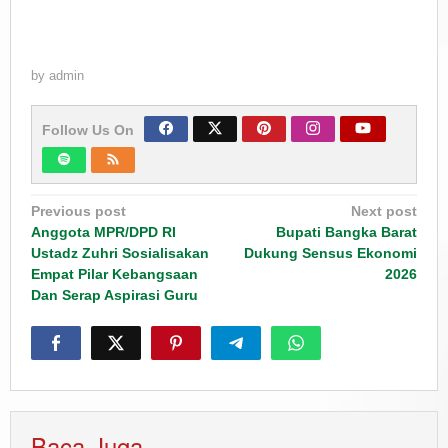
by
admin
Follow Us On
Post
Previous post
Next post
navigation
Anggota MPR/DPD RI
Bupati Bangka Barat
Ustadz Zuhri Sosialisakan
Dukung Sensus Ekonomi
Empat Pilar Kebangsaan
2026
Dan Serap Aspirasi Guru
Baca Juga