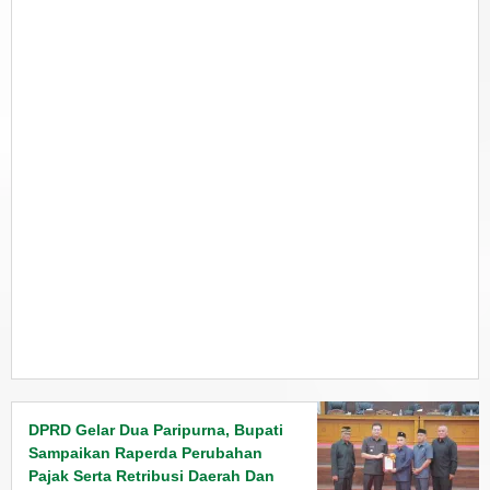
DPRD Gelar Dua Paripurna, Bupati
Sampaikan Raperda Perubahan
Pajak Serta Retribusi Daerah Dan