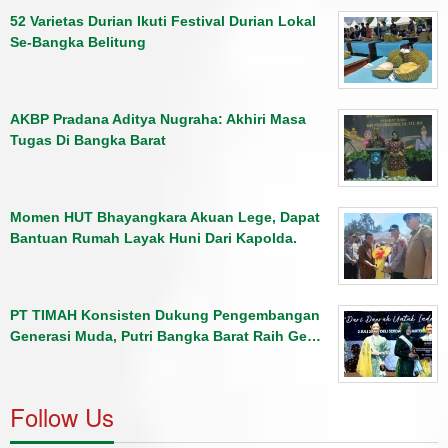
52 Varietas Durian Ikuti Festival Durian Lokal
Se-Bangka Belitung
AKBP Pradana Aditya Nugraha: Akhiri Masa
Tugas Di Bangka Barat
Momen HUT Bhayangkara Akuan Lege, Dapat
Bantuan Rumah Layak Huni Dari Kapolda.
PT TIMAH Konsisten Dukung Pengembangan
Generasi Muda, Putri Bangka Barat Raih Ge…
Follow Us