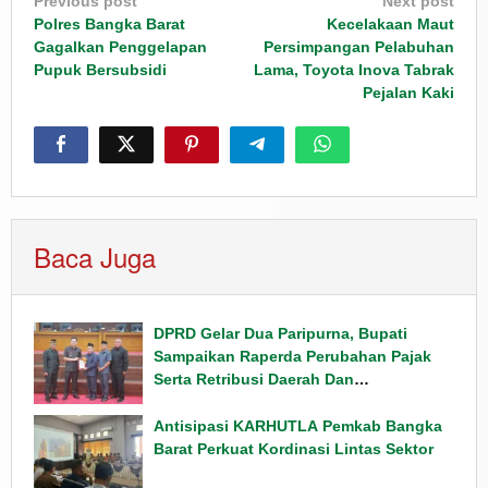
Post
Previous post
Next post
navigation
Polres Bangka Barat
Kecelakaan Maut
Gagalkan Penggelapan
Persimpangan Pelabuhan
Pupuk Bersubsidi
Lama, Toyota Inova Tabrak
Pejalan Kaki
Baca Juga
DPRD Gelar Dua Paripurna, Bupati
Sampaikan Raperda Perubahan Pajak
Serta Retribusi Daerah Dan
Penyampaian Rancangan KUPA PPAS
Tahun 2026
Antisipasi KARHUTLA Pemkab Bangka
Barat Perkuat Kordinasi Lintas Sektor