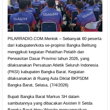
PILARRADIO.COM.Mentok – Sebanyak 60 peserta
dari kabupaten/kota se-propinsi Bangka Belitung
menggikuti kegiatan Pelatihan Pelatih dan
Perwasitan Dasar Provinsi tahun 2026, yang
dilaksanakan Persatuan Atletik Seluruh Indonesia
(PASI) kabupaten Bangka Barat. Kegiatan
dilaksanakan di Ruang Aula Diklat BKPSDM
Bangka Barat, Selasa, (7/4/2026)
Bupati Bangka Barat Markus SH dalam
sambutannya yang dibacakan Asisten II Setda
Bangka Barat Heru Warsito menyampaikan