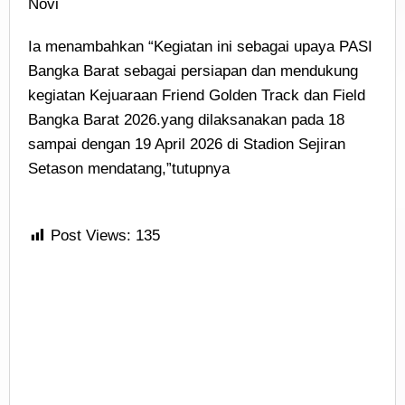
Novi
Ia menambahkan “Kegiatan ini sebagai upaya PASI
Bangka Barat sebagai persiapan dan mendukung
kegiatan Kejuaraan Friend Golden Track dan Field
Bangka Barat 2026.yang dilaksanakan pada 18
sampai dengan 19 April 2026 di Stadion Sejiran
Setason mendatang,”tutupnya
Post Views:
135