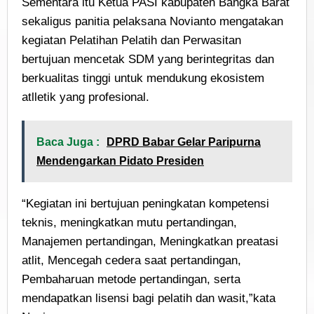
Sementara itu Ketua PASI kabupaten Bangka Barat
sekaligus panitia pelaksana Novianto mengatakan
kegiatan Pelatihan Pelatih dan Perwasitan
bertujuan mencetak SDM yang berintegritas dan
berkualitas tinggi untuk mendukung ekosistem
atlletik yang profesional.
Baca Juga :
DPRD Babar Gelar Paripurna
Mendengarkan Pidato Presiden
“Kegiatan ini bertujuan peningkatan kompetensi
teknis, meningkatkan mutu pertandingan,
Manajemen pertandingan, Meningkatkan preatasi
atlit, Mencegah cedera saat pertandingan,
Pembaharuan metode pertandingan, serta
mendapatkan lisensi bagi pelatih dan wasit,”kata