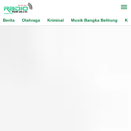
Skip
to
content
Berita
Olahraga
Kriminal
Musik Bangka Belitung
Ko