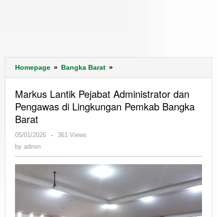
Markus
Homepage
»
Bangka Barat
»
Lantik
Pejabat
Markus Lantik Pejabat Administrator dan
Administrator
Pengawas di Lingkungan Pemkab Bangka
dan
Barat
Pengawas
di
by
05/01/2026
-
361 Views
Lingkungan
admin
by
admin
Pemkab
Bangka
Barat