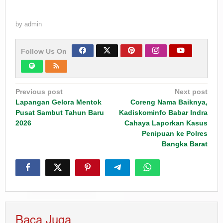
by
admin
Follow Us On
Post
Previous post
Next post
navigation
Lapangan Gelora Mentok
Coreng Nama Baiknya,
Pusat Sambut Tahun Baru
Kadiskominfo Babar Indra
2026
Cahaya Laporkan Kasus
Penipuan ke Polres
Bangka Barat
Baca Juga