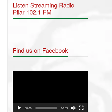
Listen Streaming Radio
Pilar 102.1 FM
Find us on Facebook
Video
Player
00:00
06:03