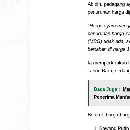
Abidin, pedagang a
penurunan harga d
“
Harga ayam mengal
penurunan harga ka
(MBG) tidak ada, s
bertahan di harga 
Ia memperkirakan 
Tahun Baru, sedangk
Baca Juga :
Mar
Penerima Manfa
Berikut, harga-har
Bawang Putih 