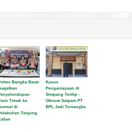
Polres Bangka Barat
Kasus
Gagalkan
Penganiayaan di
Penyelundupan
Simpang Teritip -
Pasir Timah ke
Oknum Satpam PT
Sumsel di
BPL Jadi Tersangka
Pelabuhan Tanjung
Kalian