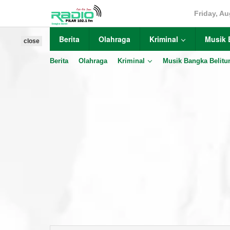
Skip
Friday, Au
to
content
Berita
Olahraga
Kriminal
Musik 
close
Berita
Olahraga
Kriminal
Musik Bangka Belitu