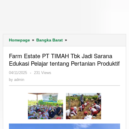
Farm
Homepage
»
Bangka Barat
»
Estate
PT
Farm Estate PT TIMAH Tbk Jadi Sarana
TIMAH
Edukasi Pelajar tentang Pertanian Produktif
Tbk
Jadi
by
04/11/2025
-
231 Views
Sarana
admin
by
admin
Edukasi
Pelajar
tentang
Pertanian
Produktif