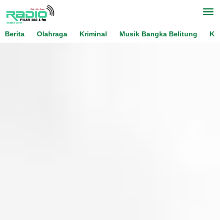
Skip
to
content
Berita
Olahraga
Kriminal
Musik Bangka Belitung
Ko