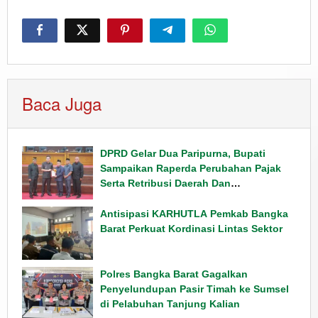
Baca Juga
DPRD Gelar Dua Paripurna, Bupati
Sampaikan Raperda Perubahan Pajak
Serta Retribusi Daerah Dan
Penyampaian Rancangan KUPA PPAS
Tahun 2026
Antisipasi KARHUTLA Pemkab Bangka
Barat Perkuat Kordinasi Lintas Sektor
Polres Bangka Barat Gagalkan
Penyelundupan Pasir Timah ke Sumsel
di Pelabuhan Tanjung Kalian