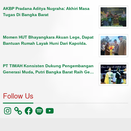
AKBP Pradana Aditya Nugraha: Akhiri Masa
Tugas Di Bangka Barat
Momen HUT Bhayangkara Akuan Lege, Dapat
Bantuan Rumah Layak Huni Dari Kapolda.
PT TIMAH Konsisten Dukung Pengembangan
Generasi Muda, Putri Bangka Barat Raih Ge…
Follow Us
Instagram
Facebook
Spotify
YouTube
©pilarradio102.1fm
Berita
Olahraga
Kriminal