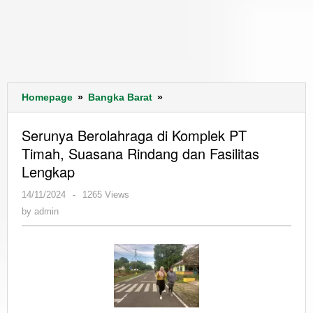
Serunya
Homepage
»
Bangka Barat
»
Berolahraga
di
Serunya Berolahraga di Komplek PT
Komplek
Timah, Suasana Rindang dan Fasilitas
PT
Lengkap
Timah,
Suasana
by
14/11/2024
-
1265 Views
Rindang
admin
by
admin
dan
Fasilitas
Lengkap