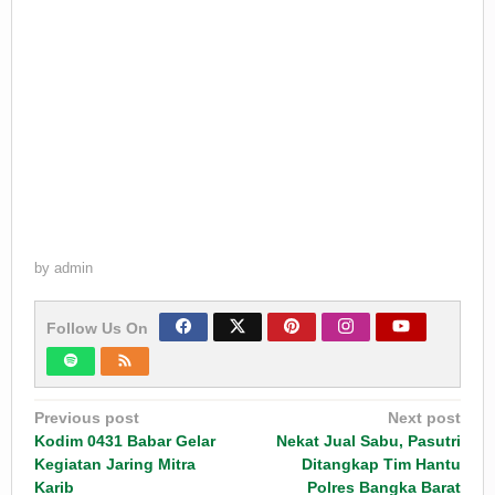
by
admin
Follow Us On
Post
Previous post
Next post
navigation
Kodim 0431 Babar Gelar
Nekat Jual Sabu, Pasutri
Kegiatan Jaring Mitra
Ditangkap Tim Hantu
Karib
Polres Bangka Barat