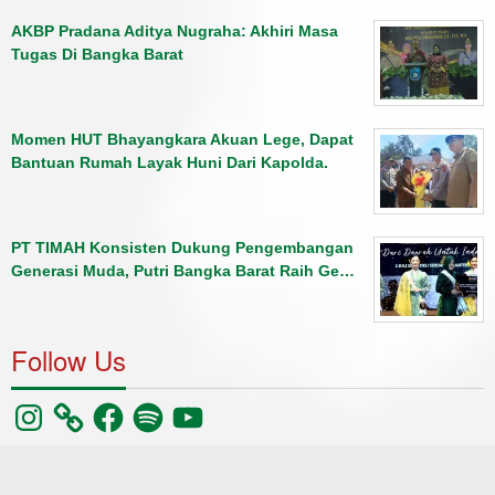
AKBP Pradana Aditya Nugraha: Akhiri Masa
Tugas Di Bangka Barat
Momen HUT Bhayangkara Akuan Lege, Dapat
Bantuan Rumah Layak Huni Dari Kapolda.
PT TIMAH Konsisten Dukung Pengembangan
Generasi Muda, Putri Bangka Barat Raih Ge…
Follow Us
Instagram
Facebook
Spotify
YouTube
©pilarradio102.1fm
Berita
Olahraga
Kriminal