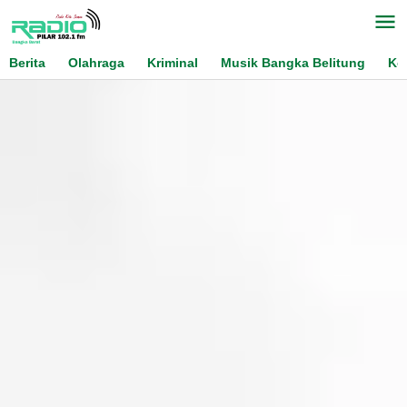
Skip
to
content
Berita
Olahraga
Kriminal
Musik Bangka Belitung
Ko