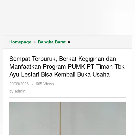
Sempat
Homepage
»
Bangka Barat
»
Terpuruk,
Berkat
Sempat Terpuruk, Berkat Kegigihan dan
Kegigihan
Manfaatkan Program PUMK PT Timah Tbk
dan
Ayu Lestari Bisa Kembali Buka Usaha
Manfaatkan
Program
by
29/09/2023
-
665 Views
PUMK
admin
by
admin
PT
Timah
Tbk
Ayu
Lestari
Bisa
Kembali