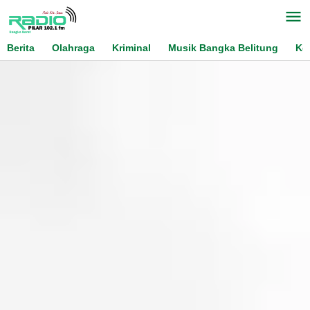
Skip
to
content
Berita
Olahraga
Kriminal
Musik Bangka Belitung
Ko