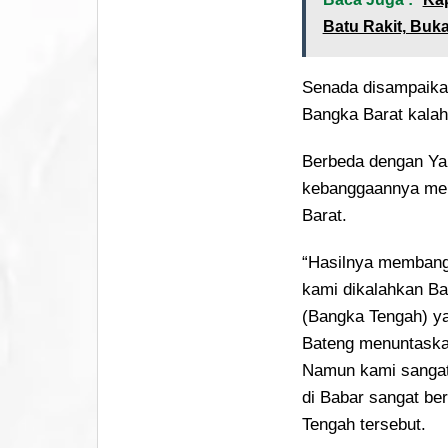
Batu Rakit, Buk
Senada disampaikan
Bangka Barat kalah
Berbeda dengan Ya
kebanggaannya men
Barat.
“Hasilnya membang
kami dikalahkan Ba
(Bangka Tengah) ya
Bateng menuntaska
Namun kami sangat 
di Babar sangat be
Tengah tersebut.