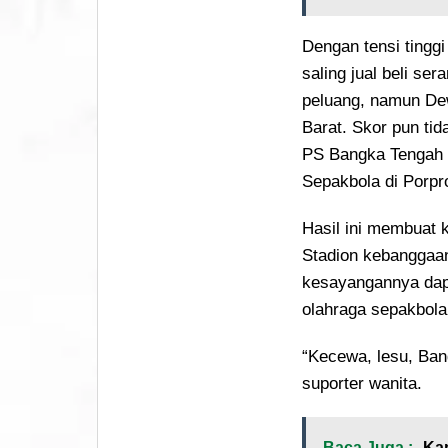
Dengan tensi tingg
saling jual beli s
peluang, namun De
Barat. Skor pun ti
PS Bangka Tengah 
Sepakbola di Porpr
Hasil ini membuat 
Stadion kebanggaan
kesayangannya dapa
olahraga sepakbola
“Kecewa, lesu, Bang
suporter wanita.
Baca Juga :
Kap