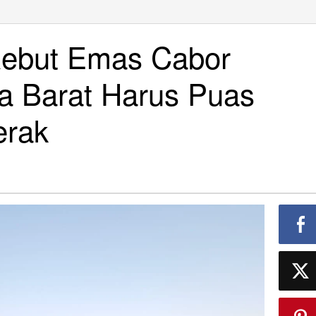
ebut Emas Cabor
a Barat Harus Puas
erak