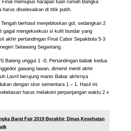
k Final memupus harapan tuan rumah Bangka
harus diselesaikan di titik putih.
 Tengah berhasil menjebloskan gol, sedangkan 2
t gagal mengeksekusi si kulit bundar yang
il akhir pertandingan Final Cabor Sepakbola 5-3
negeri Selawang Segantang.
S Bateng unggul 1 -0, Pertandingan babak kedua
ggedor gawang lawan, dimenit menit akhir
uh Lavril berujung manis Babar akhirnya
an dengan skor sementara 1 – 1. Hasil ini
ebelasan harus melakoni perpanjangan waktu 2 x
gka Barat Fair 2019 Berakhir, Dinas Kesehatan
aik