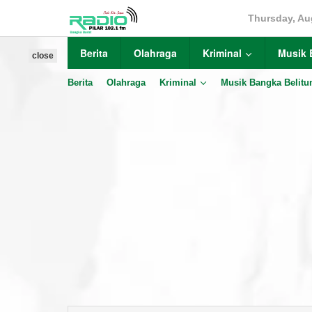
Skip
Thursday, Au
to
content
Berita
Olahraga
Kriminal
Musik 
close
Berita
Olahraga
Kriminal
Musik Bangka Belitu