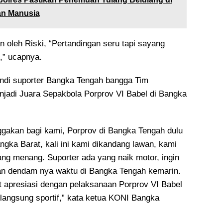
an Manusia
 oleh Riski, “Pertandingan seru tapi sayang
,” ucapnya.
ndi suporter Bangka Tengah bangga Tim
jadi Juara Sepakbola Porprov VI Babel di Bangka
gakan bagi kami, Porprov di Bangka Tengah dulu
ngka Barat, kali ini kami dikandang lawan, kami
ng menang. Suporter ada yang naik motor, ingin
n dendam nya waktu di Bangka Tengah kemarin.
apresiasi dengan pelaksanaan Porprov VI Babel
rlangsung sportif,” kata ketua KONI Bangka