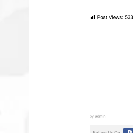
Post Views:
533
by
admin
Follow Us On