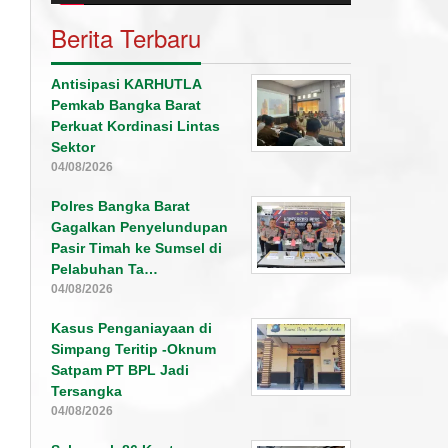
Berita Terbaru
Antisipasi KARHUTLA
Pemkab Bangka Barat
Perkuat Kordinasi Lintas
Sektor
04/08/2026
Polres Bangka Barat
Gagalkan Penyelundupan
Pasir Timah ke Sumsel di
Pelabuhan Ta…
04/08/2026
Kasus Penganiayaan di
Simpang Teritip -Oknum
Satpam PT BPL Jadi
Tersangka
04/08/2026