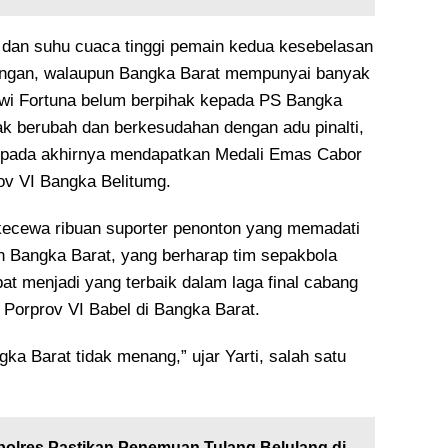
i dan suhu cuaca tinggi pemain kedua kesebelasan
erangan, walaupun Bangka Barat mempunyai banyak
wi Fortuna belum berpihak kepada PS Bangka
dak berubah dan berkesudahan dengan adu pinalti,
pada akhirnya mendapatkan Medali Emas Cabor
ov VI Bangka Belitumg.
kecewa ribuan suporter penonton yang memadati
 Bangka Barat, yang berharap tim sepakbola
t menjadi yang terbaik dalam laga final cabang
 Porprov VI Babel di Bangka Barat.
ka Barat tidak menang,” ujar Yarti, salah satu
olres Pastikan Penemuan Tulang Belulang di