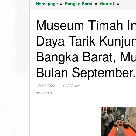
Museu
Homepage
»
Bangka Barat
»
Muntok
»
Timah
Indone
Museum Timah In
Muntok
Jadi
Daya Tarik Kunju
Daya
Tarik
Kunjun
Bangka Barat, Mul
Wisata
ke
Bulan September.
Bangka
Barat,
Mulai
by
12/10/2022
-
717 Views
Banjir
admin
Kunjun
by
admin
di
Bulan
Septem