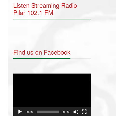
Listen Streaming Radio
Pilar 102.1 FM
Find us on Facebook
Video
Player
00:00
06:03