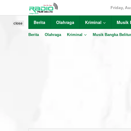
Skip
Friday, Au
to
content
Berita
Olahraga
Kriminal
Musik 
close
Berita
Olahraga
Kriminal
Musik Bangka Belitu