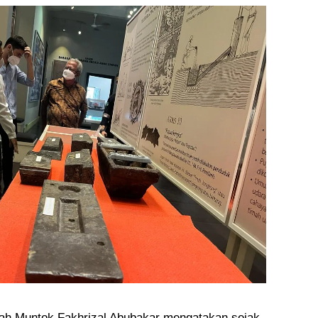
h Muntok Fakhrizal Abubakar mengatakan sejak