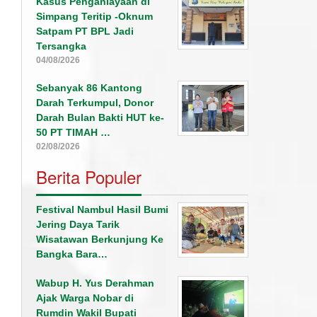
Kasus Penganiayaan di
Simpang Teritip -Oknum
Satpam PT BPL Jadi
Tersangka
04/08/2026
Sebanyak 86 Kantong
Darah Terkumpul, Donor
Darah Bulan Bakti HUT ke-
50 PT TIMAH …
02/08/2026
Berita Populer
Festival Nambul Hasil Bumi
Jering Daya Tarik
Wisatawan Berkunjung Ke
Bangka Bara…
Wabup H. Yus Derahman
Ajak Warga Nobar di
Rumdin Wakil Bupati