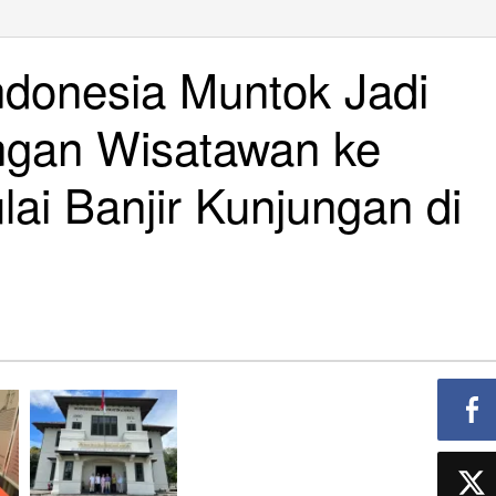
m
sia
donesia Muntok Jadi
ngan Wisatawan ke
gan
ai Banjir Kunjungan di
wan
gan
ber.