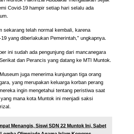
mi Covid-19 hampir setiap hari selalu ada
eum.
 sekarang telah normal kembali, karena
-19 yang diberlakukan Pemerintah,” ungkapnya.
ber ini sudah ada pengunjung dari mancanegara
 Serikat dan Perancis yang datang ke MTI Muntok.
, Museum juga menerima kunjungan tiga orang
gara, yang merupakan keluarga korban perang
mereka ingin mengetahui tentang peristiwa saat
 yang mana kota Muntok ini menjadi saksi
izal.
pat Menangis, Siswi SDN 22 Muntok Ini, Sabet
g Lomba Olimpiade Agama Islam Kongres