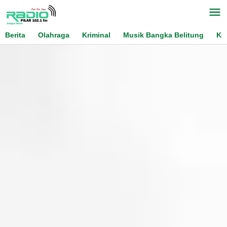
Skip
to
content
Berita
Olahraga
Kriminal
Musik Bangka Belitung
Ko