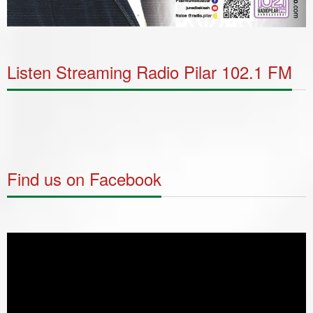
Listen Streaming Radio Pilar 102.1 FM
Find us on Facebook
Video
Player