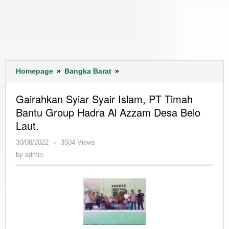
Gairahkan
Homepage
»
Bangka Barat
»
Syiar
Syair
Gairahkan Syiar Syair Islam, PT Timah
Islam,
Bantu Group Hadra Al Azzam Desa Belo
PT
Laut.
Timah
Bantu
by
30/08/2022
-
3504 Views
Group
admin
by
admin
Hadra
Al
Azzam
Desa
Belo
Laut.