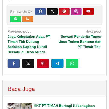
Follow Us On
Post
Previous post
Next post
navigation
Jaga Kelestarian Adat, PT
Suwarti Penderita Tumor
Timah Tbk Dukung
Usus Terima Bantuan dari
Sedekah Kapong Kundi
PT Timah Tbk.
Bersatu di Desa Kundi.
Baca Juga
IIKT PT TIMAH Berbagi Kebahagiaan