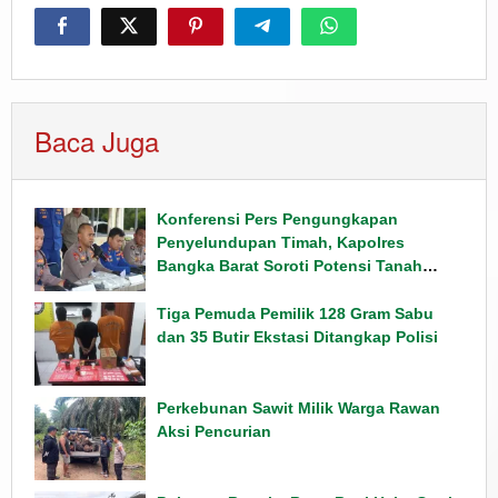
Baca Juga
Konferensi Pers Pengungkapan
Penyelundupan Timah, Kapolres
Bangka Barat Soroti Potensi Tanah
Jarang
Tiga Pemuda Pemilik 128 Gram Sabu
dan 35 Butir Ekstasi Ditangkap Polisi
Perkebunan Sawit Milik Warga Rawan
Aksi Pencurian