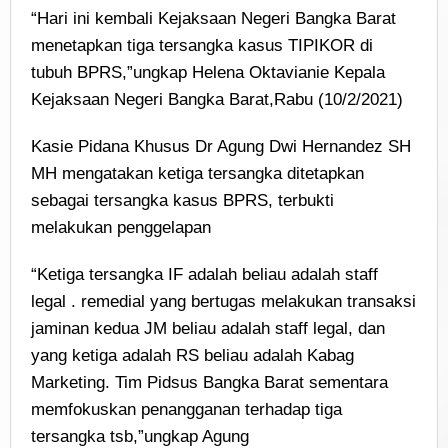
“Hari ini kembali Kejaksaan Negeri Bangka Barat
menetapkan tiga tersangka kasus TIPIKOR di
tubuh BPRS,”ungkap Helena Oktavianie Kepala
Kejaksaan Negeri Bangka Barat,Rabu (10/2/2021)
Kasie Pidana Khusus Dr Agung Dwi Hernandez SH
MH mengatakan ketiga tersangka ditetapkan
sebagai tersangka kasus BPRS, terbukti
melakukan penggelapan
“Ketiga tersangka IF adalah beliau adalah staff
legal . remedial yang bertugas melakukan transaksi
jaminan kedua JM beliau adalah staff legal, dan
yang ketiga adalah RS beliau adalah Kabag
Marketing. Tim Pidsus Bangka Barat sementara
memfokuskan penangganan terhadap tiga
tersangka tsb,”ungkap Agung