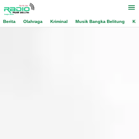
Skip
to
content
Berita
Olahraga
Kriminal
Musik Bangka Belitung
Ko