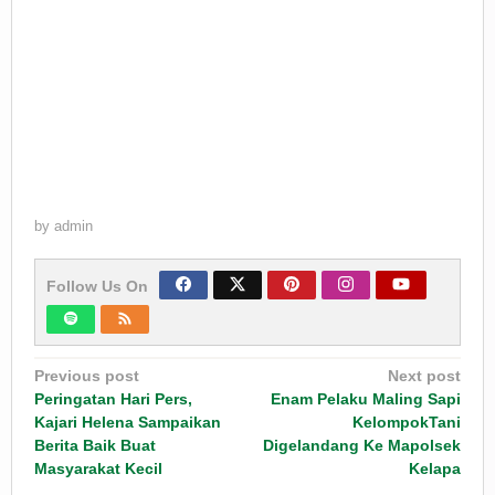
by
admin
Follow Us On
Post
Previous post
Next post
navigation
Peringatan Hari Pers,
Enam Pelaku Maling Sapi
Kajari Helena Sampaikan
KelompokTani
Berita Baik Buat
Digelandang Ke Mapolsek
Masyarakat Kecil
Kelapa