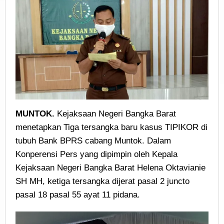
MUNTOK.
Kejaksaan Negeri Bangka Barat
menetapkan Tiga tersangka baru kasus TIPIKOR di
tubuh Bank BPRS cabang Muntok. Dalam
Konperensi Pers yang dipimpin oleh Kepala
Kejaksaan Negeri Bangka Barat Helena Oktavianie
SH MH, ketiga tersangka dijerat pasal 2 juncto
pasal 18 pasal 55 ayat 11 pidana.